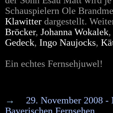
der Sohn Esau Matt wird je
Schauspielern Ole Brandme
Klawitter
dargestellt. Weite
Bröcker
,
Johanna Wokalek
Gedeck
,
Ingo Naujocks
,
Kä
Ein echtes Fernsehjuwel!
→
29. November 2008 - 
Bayerischen Fernsehen