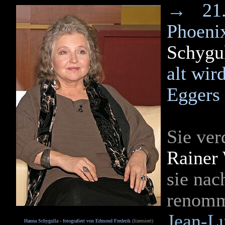
→
21
Phoenix
Schygu
alt wir
Eggers
Sie ver
Rainer 
sie nac
renomm
Jean-L
Hanna Schygulla - fotografiert von Edmond Frederik
(lizensiert)