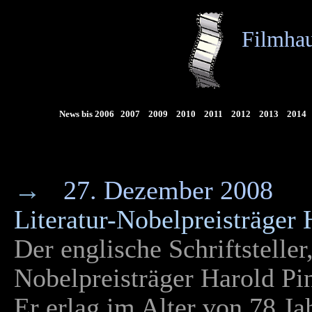
Filmhau
News bis 2006
2007
2009
2010
2011
2012
2013
2014
→
27. Dezember 2008
Literatur-Nobelpreisträger 
Der englische Schriftsteller
Nobelpreisträger Harold Pin
Er erlag im Alter von 78 J