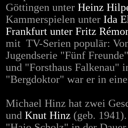
Göttingen unter
Heinz Hilp
Kammerspielen unter
Ida E
Frankfurt unter Fritz Rémo
mit TV-Serien populär: Vo
Jugendserie "Fünf Freunde"
und "Forsthaus Falkenau" i
"Bergdoktor" war er in eine
Michael Hinz hat zwei Ges
und
Knut Hinz
(geb. 1941).
"Hajo Scholz" in der Dauer