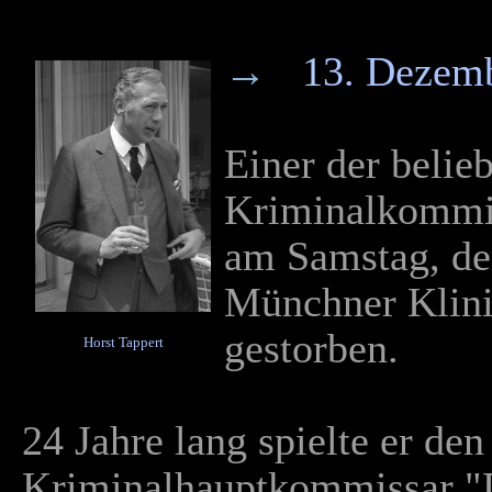
→
1
3. Dezemb
Einer der belie
Kriminalkommiss
am Samstag, 
Münchner Klini
gestorben.
Horst Tappert
24 Jahre lang spielte er de
Kriminalhauptkommissar "D