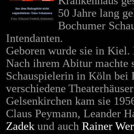
Krankenhaus ges
50 Jahre lang g
Aus dem Ruhrgebiet nicht
wegzudenken: Tana Schanzara
Foto: Edmond Frederik
(lizensiert)
Bochumer Schaus
Intendanten.
Geboren wurde sie in Kiel.
Nach ihrem Abitur machte s
Schauspielerin in Köln bei
verschiedene Theaterhäuse
Gelsenkirchen kam sie 1956
Claus Peymann, Leander Ha
Zadek
und auch
Rainer Wer