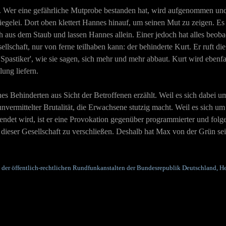
. Wer eine gefährliche Mutprobe bestanden hat, wird aufgenommen und
iegelei. Dort oben klettert Hannes hinauf, um seinen Mut zu zeigen. Es g
aus dem Staub und lassen Hannes allein. Einer jedoch hat alles beobach
ellschaft, nur von ferne teilhaben kann: der behinderte Kurt. Er ruft d
Spastiker', wie sie sagen, sich mehr und mehr abbaut. Kurt wird ebenfa
lung liefern.
ines Behinderten aus Sicht der Betroffenen erzählt. Weil es sich dabei
unvermittelter Brutalität, die Erwachsene stutzig macht. Weil es sich u
endet wird, ist er eine Provokation gegenüber programmierter und folge
eser Gesellschaft zu verschließen. Deshalb hat Max von der Grün sei
t der öffentlich-rechtlichen Rundfunkanstalten der Bundesrepublik Deutschland, H