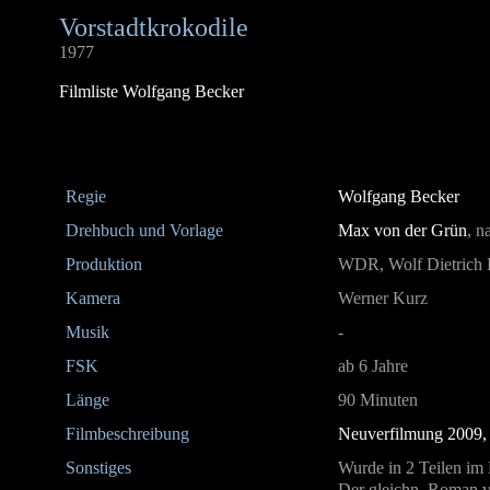
Vorstadtkrokodile
1977
Filmliste Wolfgang Becker
Regie
Wolfgang Becker
Drehbuch und Vorlage
Max von der Grün
, 
Produktion
WDR, Wolf Dietrich 
Kamera
Werner Kurz
Musik
-
FSK
ab 6 Jahre
Länge
90 Minuten
Filmbeschreibung
Neuverfilmung 2009, R
Sonstiges
Wurde in 2 Teilen i
Der gleichn. Roman v