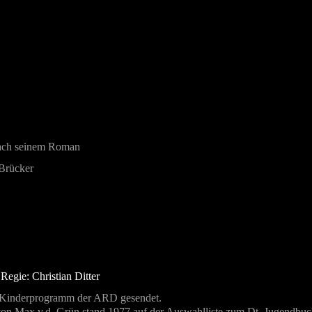
nach seinem Roman
Brücker
egie: Christian Ditter
m Kinderprogramm der ARD gesendet.
on Max v.d. Grün stand 1977 auf der Auswahlliste zum Dt. Jugendbuc