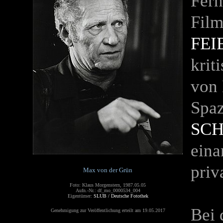
Fern
Film
FEI
krit
von 
Spaz
SC
eina
priv
Max von der Grün
Foto: Klaus Morgenstern, 1987.05.05
Aufn.-Nr.: df_mo_0000534_004
Eigentümer:
SLUB / Deutsche Fotothek
Bei 
Genehmigung zur Veröffentlichung erteilt am 19.05.2017