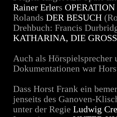
Rainer Erler
s
OPERATIO
Rolands
DER BESUCH
(Ro
Drehbuch: Francis Durbrid
KATHARINA, DIE GROSSE
Auch als Hörspielsprecher 
Dokumentationen war Horst 
Dass Horst Frank ein bemer
jenseits des Ganoven-Klisc
unter der Regie
Ludwig Cr