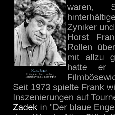
waren, S
hinterhält
Zyniker und
Horst Fran
Rollen übe
mit allzu 
hatte er
Horst Frank
Filmbösewic
©
Virginia Shue, Hamburg
starfotos@virginia-hamburg.de
Seit 1973 spielte Frank w
Inszenierungen auf Tourn
Zadek
in "Der blaue Engel