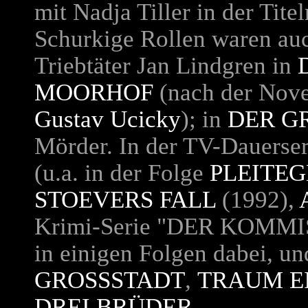
mit Nadja Tiller in der Tite
Schurkige Rollen waren auc
Triebtäter Jan Lindgren in
MOORHOF
(nach der Nove
Gustav Ucicky
); in
DER G
Mörder. In der TV-Dauerseri
(u.a. in der Folge
PLEITEG
STOEVERS FALL
(1992),
Krimi-Serie "
DER KOMMI
in einigen Folgen dabei, u
GROSSSTADT
,
TRAUM E
DREI BRÜDER
.