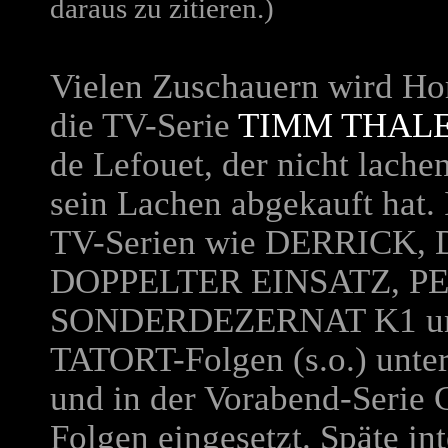
daraus zu zitieren.)
Vielen
Zuschauern wird Hor
die TV-Serie
TIMM THAL
de Lefouet, der nicht lac
sein Lachen abgekauft hat. 
TV-Serien wie
DERRICK, 
DOPPELTER EINSATZ, 
SONDERDEZERNAT K1
u
TATORT
-Folgen (s.o.) unt
und in der Vorabend-Serie
Folgen eingesetzt.
Späte int