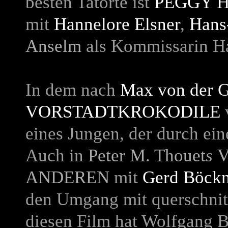
besten Tatorte ist
PEGGY H
mit
Hannelore Elsner
,
Hans
Anselm
als Kommissarin H
In dem nach
Max von der 
VORSTADTKROKODILE
v
eines Jungen, der durch ein
Auch in
Peter M. Thouet
s
V
ANDEREN
mit
Gerd Böck
den Umgang mit querschnit
diesen Film hat Wolfgang B