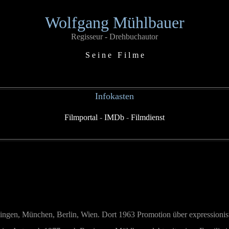
Wolfgang Mühlbauer
Regisseur - Drehbuchautor
S e i n e F i l m e
Infokasten
Filmportal
-
IMDb
-
Filmdienst
ingen, München, Berlin, Wien. Dort 1963 Promotion über expressionis