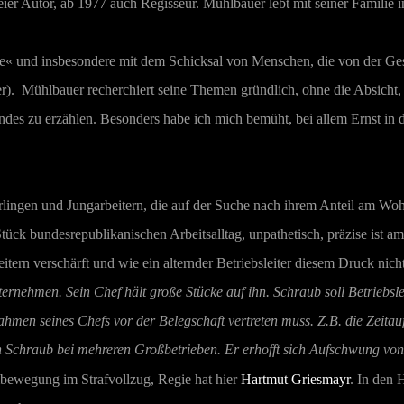
eier Autor, ab 1977 auch Regisseur. Mühlbauer lebt mit seiner Familie
te« und insbesondere mit dem Schicksal von Menschen, die von der Ges
ger). Mühlbauer recherchiert seine Themen gründlich, ohne die Absicht
ndes zu erzählen. Besonders habe ich mich bemüht, bei allem Ernst in 
rlingen und Jungarbeitern, die auf der Suche nach ihrem Anteil am Woh
tück bundesrepublikanischen Arbeitsalltag, unpathetisch, präzise ist am B
tern verschärft und wie ein alternder Betriebsleiter diesem Druck n
ternehmen. Sein Chef hält große Stücke auf ihn. Schraub soll Betriebsle
men seines Chefs vor der Belegschaft vertreten muss. Z.B. die Zeitau
ch Schraub bei mehreren Großbetrieben. Er erhofft sich Aufschwung vo
mbewegung im Strafvollzug, Regie hat hier
Hartmut Griesmayr
. In den 