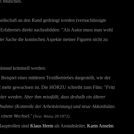
 in München.
ellschaft an den Rand gedrängt werden (vernachlässigte
, Erfahrenes direkt nachzubilden: "Als Autor muss man wohl
der Sache die komischen Aspekte meiner Figuren nicht zu
lstand kriminell werden.
eispiel eines mittleren Textilbetriebes dargestellt, wie der
icht mehr gewachsen ist. Die HÖRZU schreibt zum Film:
"Fritz
iter werden. Aber ihm missfällt, dass deshalb ein älterer
fnahme (Kontrolle der Arbeitsleistung) und neue Akkordsätze.
n einem Wechsel."
(Text: Hörzu 20/1972)
Hauptrollen sind
Klaus Herm
als Anstaltsleiter,
Karin Anselm