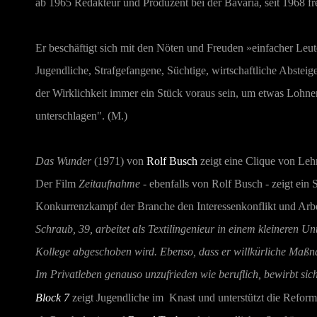
ab 1965 Redakteur und Produzent bei der Bavaria, seit 1968 fr
Er beschäftigt sich mit den Nöten und Freuden »einfacher Leu
Jugendliche, Strafgefangene, Süchtige, wirtschaftliche Abstei
der Wirklichkeit immer ein Stück voraus sein, um etwas Lohne
unterschlagen". (M.)
Das Wunder
(1971) von
Rolf Busch
zeigt eine Clique von Leh
Der Film
Zeitaufnahme
- ebenfalls von Rolf Busch - zeigt ein S
Konkurrenzkampf der Branche den Interessenkonflikt und Arbei
Schraub, 39, arbeitet als Textilingenieur in einem kleineren Un
Kollege abgeschoben wird. Ebenso, dass er willkürliche Maßnah
Im Privatleben genauso unzufrieden wie beruflich, bewirbt si
Block 7
zeigt Jugendliche im Knast und unterstützt die Refor