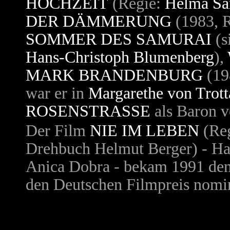
HOCHZEIT
(Regie:
Helma Sa
DER DÄMMERUNG
(1983, 
SOMMER DES SAMURAI
(s
Hans-Christoph Blumenberg
),
MARK BRANDENBURG
(19
war er in
Margarethe von Trott
ROSENSTRASSE
als
Baron v
Der Film
NIE IM LEBEN
(Re
Drehbuch Helmut Berger) - Han
Anica Dobra
- bekam 1991 den
den Deutschen Filmpreis nomin