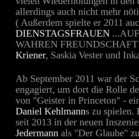
vielen Wiederholungen in den
allerdings auch nicht mehr nötig
( Außerdem spielte er 2011 au
DIENSTAGSFRAUEN
...A
WAHREN
FREUNDSCHAFT
Kriener
,
Saskia Vester und Ink
Ab September 2011 war der Sc
engagiert, um dort die Rolle d
von "Geister in Princeton" - e
Daniel Kehlmann
s zu spielen.
seit 2013 in der neuen Inszen
Jedermann
als "Der Glaube" zu