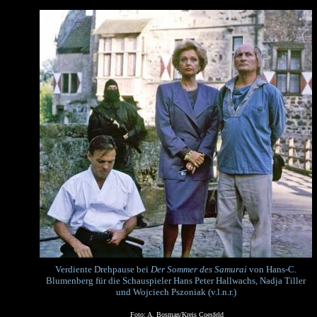
Verdiente Drehpause bei
Der Sommer des Samurai
von Hans-C.
Blumenberg für die Schauspieler Hans Peter Hallwachs, Nadja Tiller
und Wojciech Pszoniak (v.l.n.r.)
Foto: A. Bosman/Kreis Coesfeld