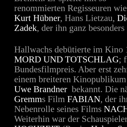
renommierten Regisseuren wie
Kurt Hübner
,
Hans Lietzau,
Di
Zadek
, der ihn ganz besonders 
Hallwachs
debütierte im Kino
MORD UND TOTSCHLAG
; 
Bundesfilmpreis. Aber erst zeh
einem breiteren Kinopubliku
Uwe Brandner
bekannt. Die nä
Gremm
s Film
FABIAN
, der i
Nebenrolle seines Films
NACH
Weiterhin war der Schauspiele