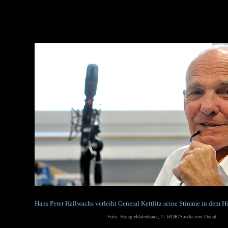
Hans Peter Hallwachs verleiht General Kettlitz seine Stimme in dem 
Foto: Hörspieldatenbank, © WDR/Sascha von Donat