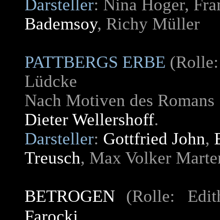
Darsteller
: Nina Hoger, Fra
Bademsoy
, Richy Müller
PATTBERGS ERBE
(Rolle:
Lüdcke
Nach Motiven des Romans "
Dieter Wellershoff
.
Darsteller
:
Gottfried John
,
Treusch
, Max Volker Marte
BETROGEN
(Rolle: Ed
Farocki