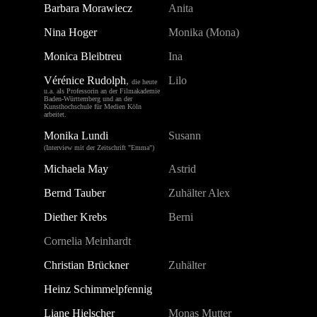
Barbara Morawiecz
Anita
Nina Hoger
Monika (Mona)
Monica Bleibtreu
Ina
Vérénice Rudolph
,
Lilo
die heute
u.a. als Professorin an der
Filmakademie
Baden-Württemberg
und an der
Kunsthochschule für Medien Köl
n
arbeitet.
Monika Lundi
Susann
(Interview mit der Zeitschrift "Emma")
Michaela May
Astrid
Bernd Tauber
Zuhälter Alex
Diether Krebs
Berni
Cornelia Meinhardt
Christian Brückner
Zuhälter
Heinz Schimmelpfennig
Liane Hielscher
Monas Mutter