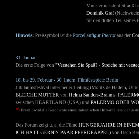
Ministerpräsident Strauß hä
Dominik Graf
(Nachwuchs
für den dritten Teil seines
Hinweis:
Preissymbol ist die
Porzellanfigur
Pierrot
aus der
Com
31. Januar
Die erste Folge von
"Verstehen Sie Spaß? - Streiche mit verst
18. bis 29. Februar - 30. Intern. Filmfestspiele Berlin
Jubiläumsfestival unter neuer Leitung (Moritz de Hadeln, Ulri
BLEICHE MUTTER
von
Helma Sanders-Brahms
,
PALERM
zwischen
HEARTLAND
(USA) und
PALERMO ODER W
*)
E
rzählt wird die Geschichte eines italienischen Hilfsarbeiters, der in
Das Forum zeigt u. a. die Filme
HUNGERJAHRE IN EINEM
ICH HÄTT GERN'N PAAR PFERDEÄPPEL)
von Usch Bar