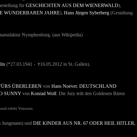
arstellung für
GESCHICHTEN AUS DEM WIENERWALD
),
IE WUNDERBAREN JAHRE
),
Hans Jürgen Syberberg
(Gestaltung
anmanufaktur Nymphenburg. (aus Wikipedia)
lix
(*27.03.1941 -
†
16.05.2012 in St. Gallen).
 FÜRS ÜBERLEBEN
von
Hans Noever
,
DEUTSCHLAND
O SUNNY
von
Konrad Wolf
. Die Jury teilt den Goldenen Bären
 und erlebt Visionen.
a Jungmann) und
DIE KINDER AUS NR. 67 ODER HEIL HITLER,