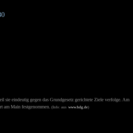
80
eil sie eindeutig gegen das Grundgesetz gerichtete Ziele verfolge. Am
furt am Main festgenommen.
(Info: aus
www.hdg.de
)