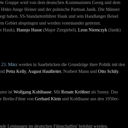
 Die Gruppe wird von dem deutschen Kommunisten Georg und dem
Hitler-Junge Heiner und der polnische Partisan Janik. Die Männer
legt haben. SS-Standartenführer Hauk und sein Handlanger Beisel
em Gebiet abspringen und werden voneinander getrennt.
er Hauk),
Hannjo Hasse
(Major Zirrgiebel),
Leon Niemczyk
(Janik)
m
23. März
werden in Saarbrücken die Grundzüge ihrer Politik mit den
sind
Petra Kelly
,
August Haußleiter
, Norbert Mann und
Otto Schily
.
utor ist
Wolfgang Kohlhaase
. Mit
Renate Krößner
als Sunny. Das
ie Berlin-Filme von
Gerhard Klein
und Kohlhaase aus den 1950er-
ende Leistungen im deutschen Filmschaffen' belohnt werden.