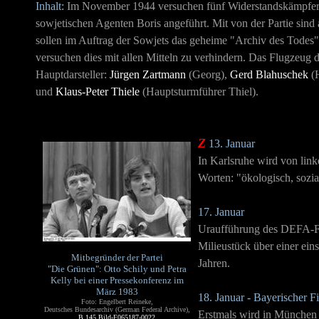
Inhalt:
Im November 1944 versuchen fünf Widerstandskämpfer
sowjetischen Agenten Boris angeführt. Mit von der Partie sin
sollen im Auftrag der Sowjets das geheime "Archiv des Todes"
versuchen dies mit allen Mitteln zu verhindern. Das Flugzeu
Hauptdarsteller:
Jürgen Zartmann
(Georg),
Gerd Blahuschek
(H
und
Klaus-Peter Thiele
(Hauptsturmführer Thiel).
Z
13. Januar
In Karlsruhe wird von lin
Worten: "ökologisch, sozia
17. Januar
Uraufführung des DEFA-
Milieustück über einer ein
Mitbegründer der Partei
Jahren.
"Die Grünen": Otto Schily und Petra
Kelly bei einer Pressekonferenz im
März 1983
18. Januar - Bayerischer F
Foto: Engelbert Reineke,
Deutsches Bundesarchiv (German Federal Archive),
Erstmals wird in München 
B 145 Bild-F065187-0022