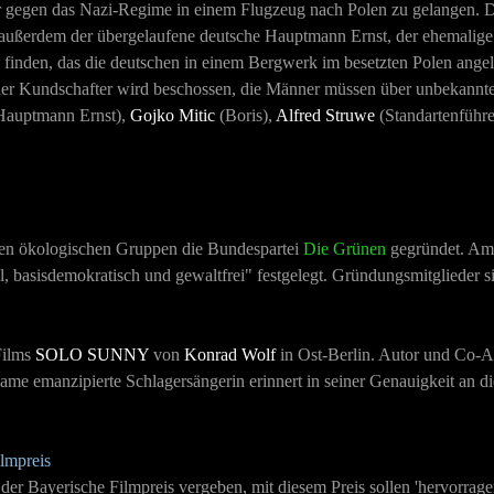
 gegen das Nazi-Regime in einem Flugzeug nach Polen zu gelangen.
d außerdem der übergelaufene deutsche Hauptmann Ernst, der ehemalige 
 finden, das die deutschen in einem Bergwerk im besetzten Polen ange
g der Kundschafter wird beschossen, die Männer müssen über unbekannt
auptmann Ernst),
Gojko Mitic
(Boris),
Alfred Struwe
(Standartenführ
ken ökologischen Gruppen die Bundespartei
Die Grünen
gegründet.
A
l, basisdemokratisch und gewaltfrei" festgelegt. Gründungsmitglieder 
Films
SOLO SUNNY
von
Konrad Wolf
in Ost-Berlin. Autor und Co-A
same emanzipierte Schlagersängerin erinnert in seiner Genauigkeit an d
ilmpreis
der Bayerische Filmpreis vergeben, mit diesem Preis sollen 'hervorrag