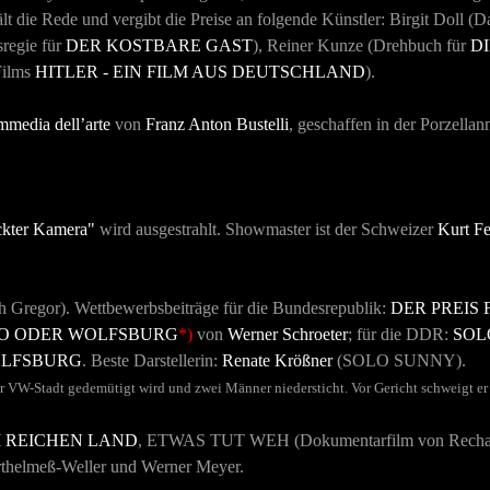
lt die Rede und vergibt die Preise an folgende Künstler: Birgit Doll (D
regie für
DER KOSTBARE GAST
), Reiner Kunze (Drehbuch für
D
 Films
HITLER - EIN FILM AUS DEUTSCHLAND
).
media dell’arte
von
Franz Anton Bustelli
, geschaffen in der Porzell
eckter Kamera"
wird ausgestrahlt. Showmaster ist der Schweizer
Kurt Fe
ch Gregor). Wettbewerbsbeiträge für die Bundesrepublik:
DER PREIS
O ODER WOLFSBURG
*)
von
Werner Schroeter
; für die DDR:
SOL
OLFSBURG
. Beste Darstellerin:
Renate Krößner
(
SOLO SUNNY
).
 der VW-Stadt gedemütigt wird und zwei Männer niedersticht. Vor Gericht schweigt er
 REICHEN LAND
,
ETWAS TUT WEH
(Dokumentarfilm von Rech
thelmeß-Weller und Werner Meyer.