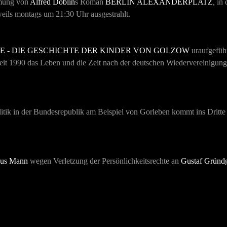
lmung von
Alfred Döblin
s Roman
BERLIN ALEXANDERPLATZ
,
in 
eils montags um 21:30 Uhr ausgestrahlt.
E - DIE GESCHICHTE DER KINDER VON GOLZOW
uraufgeführ
eit 1990 das Leben und die Zeit nach der deutschen Wiedervereinigung.
politik in der Bundesrepublik am Beispiel von Gorleben kommt ins Dr
aus Mann
wegen Verletzung der Persönlichkeitsrechte an
Gustaf Gründ