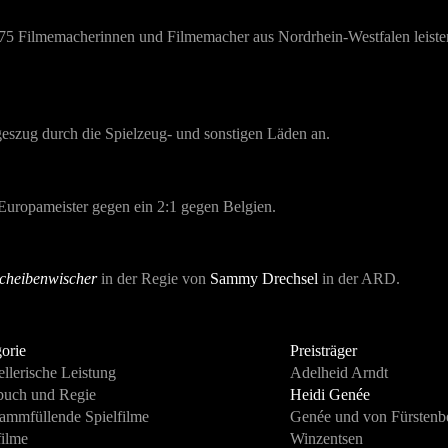
75 Filmemacherinnen und Filmemacher aus Nordrhein-Westfalen leisten a
egeszug durch die Spielzeug- und sonstigen Läden an.
uropameister gegen ein 2:1 gegen Belgien.
cheibenwischer
in der Regie von
Sammy Drechsel
in der ARD.
orie
Preisträger
ellerische Leistung
Adelheid Arndt
buch und Regie
Heidi Genée
ammfüllende Spielfilme
Genée und von Fürstenb
ilme
Winzentsen