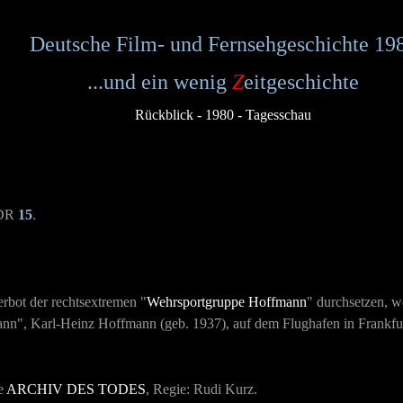
Deutsche Film- und Fernsehgeschichte 19
...und ein wenig
Z
eitgeschichte
Rückblick - 1980 - Tagesschau
DDR
15
.
rbot der rechtsextremen "
Wehrsportgruppe Hoffmann
" durchsetzen, w
ann", Karl-Heinz Hoffmann (geb. 1937), auf dem Flughafen in Frank
ie
ARCHIV DES TODES
, Regie: Rudi Kurz.