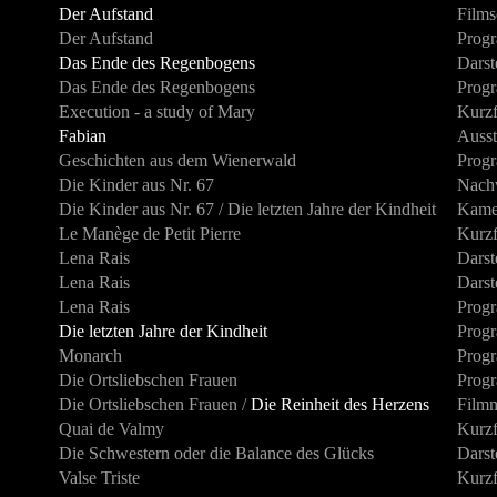
Der Aufstand
Films
Der Aufstand
Progr
Das Ende des Regenbogens
Darst
Das Ende des Regenbogens
Progr
Execution - a study of Mary
Kurzf
Fabian
Ausst
Geschichten aus dem Wienerwald
Progr
Die Kinder aus Nr. 67
Nach
Die Kinder aus Nr. 67 / Die letzten Jahre der Kindheit
Kame
Le Manège de Petit Pierre
Kurzf
Lena Rais
Darst
Lena Rais
Darst
Lena Rais
Progr
Die letzten Jahre der Kindheit
Progr
Monarch
Progr
Die Ortsliebschen Frauen
Progr
Die Ortsliebschen Frauen /
Die Reinheit des Herzens
Film
Quai de Valmy
Kurzf
Die Schwestern oder die Balance des Glücks
Darst
Valse Triste
Kurzf