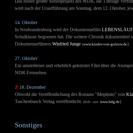
Das bisher größte Serienprojekt des WDR, die 13teilige Verfi
wird nach der Uraufführung am Sonntag, dem 12. Oktober, jew
14. Oktober
In Neubrandenburg wird der Dokumentarfilm
LEBENSLÄUF
Schulklasse begonnen hat. Die weitere Chronik dokumentiert s
Dokumentarfilmers
Winfried Junge
).
(
www.kinder-von-golzow.de
27. Oktober
Ein umstrittener und erheblich gekürzter Film über die Atom
NDR-Fernsehen.
Z
18. Dezember
Obwohl die Veröffentlichung des Romans "Mephisto" von
Kl
Taschenbusch Verlag veröffentlicht.
)
(Info: aus
www.hdg.de
Sonstiges