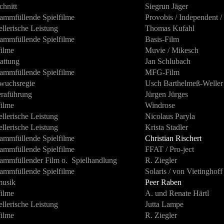
chnitt
Siegrun Jäger
ammfüllende Spielfilme
Provobis / Independent /
ellerische Leistung
Thomas Kufahl
ammfüllende Spielfilme
Basis-Film
ilme
Muvie / Mikesch
attung
Jan Schlubach
ammfüllende Spielfilme
MFG-Film
wuchsregie
Usch Barthelmeß-Weller
raführung
Jürgen Jürges
ilme
Windrose
ellerische Leistung
Nicolaus Paryla
ellerische Leistung
Krista Stadler
ammfüllende Spielfilme
Christian Rischert
ammfüllende Spielfilme
FFAT / Pro-ject
ammfüllender Film o. Spielhandlung
R. Ziegler
ammfüllende Spielfilme
Solaris / von Vietinghof
musik
Peer Raben
ilme
A. und Renate Härtl
ellerische Leistung
Jutta Lampe
ilme
R. Ziegler