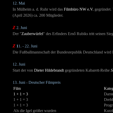
12. Mai
In Mülheim a. d. Ruhr wird das
Filmbüro NW e.V.
gegründet. 
(April 2026) ca. 200 Mitglieder.
Z
2. Juni
Der "
Zauberwürfel
" des Erfinders Ernő Rubiks tritt seinen Si
Z
1
1. - 22. Juni
Die Fußballmannschaft der Bundesrepublik Deutschland wird E
12. Juni
Start der von
Dieter Hildebrandt
gegründeten Kabarett-Reihe
S
13. Juni - Deutscher Filmpreis
Film
Kateg
1 + 1 = 3
Darst
1 + 1 = 3
Dreh
1 + 1 = 3
Progr
Als die Igel größer wurden
Kurzf