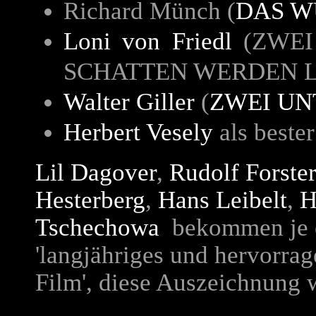
Richard Münch (
DAS W
Loni von Friedl
(
ZWEI
SCHATTEN WERDEN 
Walter Giller
(
ZWEI UN
Herbert Vesely
als beste
Lil Dagover
,
Rudolf Forster
Hesterberg
,
Hans Leibelt
,
H
Tschechowa
bekommen je e
'langjähriges und hervorra
Film', diese Auszeichnung 