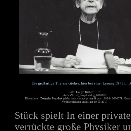
Die großartige Therese Giehse, hier bei einer Lesung 1973 in B
Foto: Evelyn Richter, 1973
Aufn.-Nr.: df_hauptkatalog_0201053
Eigentümer:
Deutsche Fotothek
(siehe auch vintage print) df_pos-1986-b_0000071.
Geneh
Veröffentlichung erteilt am 19.05.2017
Stück spielt In einer privat
verrückte große Physiker un