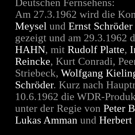
Deutschen Fernsehens:
Am 27.3.1962 wird die K
Meysel
und
Ernst Schröder
gezeigt und am 29.3.1962 
HAHN
, mit
Rudolf Platte
,
I
Reincke
, Kurt Conradi, Pe
Striebeck,
Wolfgang Kielin
Schröder
. Kurz nach Haupt
10.6.1962 die WDR-Produk
unter der Regie von
Peter 
Lukas Amman
und
Herbert 