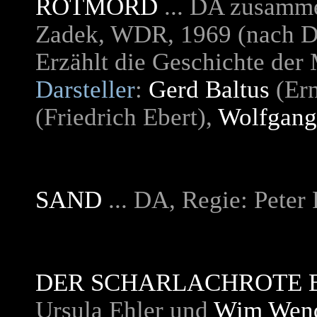
ROTMORD
... DA zusamm
Zadek, WDR, 1969 (nach Dor
Erzählt die Geschichte der
Darsteller
:
Gerd Baltus
(Ern
(Friedrich Ebert),
Wolfgang
SAND
... DA, Regie: Pete
DER SCHARLACHROTE 
Ursula Ehler und
Wim Wen