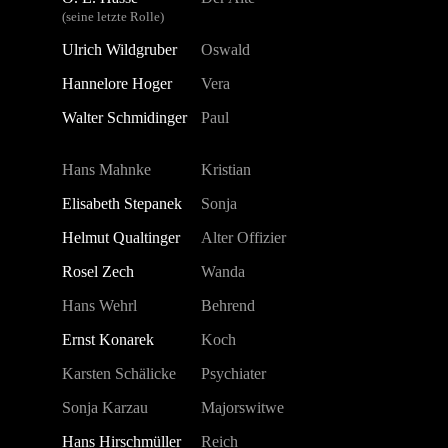
(seine letzte Rolle)
Ulrich Wildgruber
Oswald
Hannelore Hoger
Vera
Walter Schmidinger
Paul
Hans Mahnke
Kristian
Elisabeth Stepanek
Sonja
Helmut Qualtinger
Alter Offizier
Rosel Zech
Wanda
Hans Wehrl
Behrend
Ernst Konarek
Koch
Karsten Schälicke
Psychiater
Sonja Karzau
Majorswitwe
Hans Hirschmüller
Reich