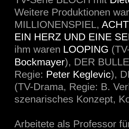
Weitere Produktionen wa
MILLIONENSPIEL
,
ACHT
EIN HERZ UND EINE S
ihm waren
LOOPING
(TV
Bockmayer
),
DER BULL
Regie:
Peter Keglevic
),
D
(TV-Drama, Regie: B. Ve
szenarisches Konzept, K
Arbeitete als Professor f