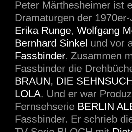
Peter Märthesheimer ist e
Dramaturgen der 1970er-
Erika Runge
,
Wolfgang M
Bernhard Sinkel
und vor 
Fassbinder
. Zusammen mi
Fassbinder die
Drehbüch
BRAUN
,
DIE SEHNSUCH
LOLA
. Und er war Produz
Fernsehserie
BERLIN A
Fassbinder. Er schrieb d
TV-Serie
BLOCH
mit
Diet