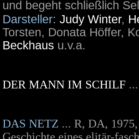
und begeht schließlich S
Darsteller:
Judy Winter
,
H
Torsten, Donata Höffer, 
Beckhaus
u.v.a.
DER MANN IM SCHILF
..
DAS NETZ
... R, DA, 1975
Geschichte eines elitär-fasch