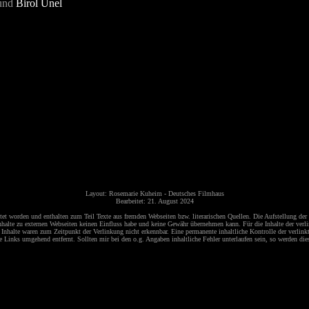
und
Birol Ünel
Layout: Rosemarie Kuheim - Deutsches Filmhaus
Bearbeitet: 21. August 2024
 worden und enthalten zum Teil Texte aus fremden Webseiten bzw. literarischen Quellen. Die Aufstellung der F
alte zu externen Webseiten keinen Einfluss habe und keine Gewähr übernehmen kann. Für die Inhalte der verlinkt
nhalte waren zum Zeitpunkt der Verlinkung nicht erkennbar. Eine permanente inhaltliche Kontrolle der verlinkt
Links umgehend entfernt. Sollten mir bei den o.g. Angaben inhaltliche Fehler unterlaufen sein, so werden diese