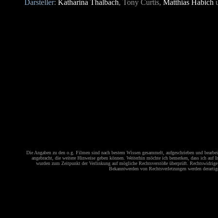
Darsteller
:
Katharina Thalbach
, Tony Curtis,
Matthias Habich
Die Angaben zu den o.g. Filmen sind nach bestem Wissen gesammelt, aufgeschrieben und bearbeitet
angebracht, die weitere Hinweise geben können. Weiterhin möchte ich bemerken, dass ich auf Inh
wurden zum Zeitpunkt der Verlinkung auf mögliche Rechtsverstöße überprüft. Rechtswidrige I
Bekanntwerden von Rechtsverletzungen werden derartige 