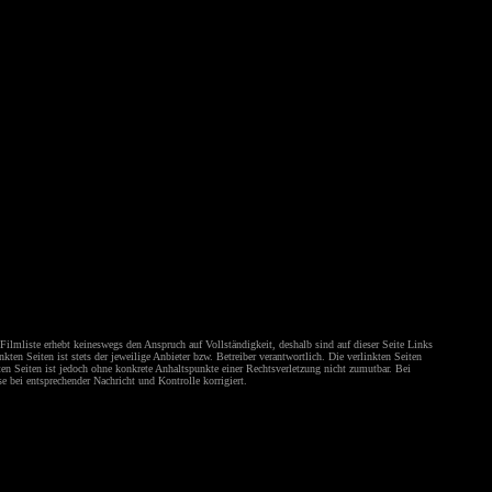
ilmliste erhebt keineswegs den Anspruch auf Vollständigkeit, deshalb sind auf dieser Seite Links
en Seiten ist stets der jeweilige Anbieter bzw. Betreiber verantwortlich. Die verlinkten Seiten
en Seiten ist jedoch ohne konkrete Anhaltspunkte einer Rechtsverletzung nicht zumutbar. Bei
 bei entsprechender Nachricht und Kontrolle korrigiert.