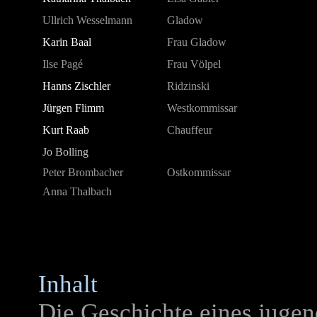
Ullrich Wesselmann
Gladow
Karin Baal
Frau Gladow
Ilse Pagé
Frau Völpel
Hanns Zischler
Ridzinski
Jürgen Flimm
Westkommissar
Kurt Raab
Chauffeur
Jo Bolling
Peter Brombacher
Ostkommissar
Anna Thalbach
Inhalt
Die Geschichte eines jugen