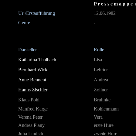
P r e s s e m a p p e
(
Ur-/Erstaufführung
12.06.1982
Genre
-
Darsteller
Rolle
Katharina Thalbach
Lisa
Bernhard Wicki
Lehrter
Anne Bennent
Andrea
Hanns Zischler
Zollner
Klaus Pohl
Bruhnke
Manfred Karge
Kohlenmann
Verena Peter
Vera
Andrea Plany
erste Hure
Julia Lindich
zweite Hure