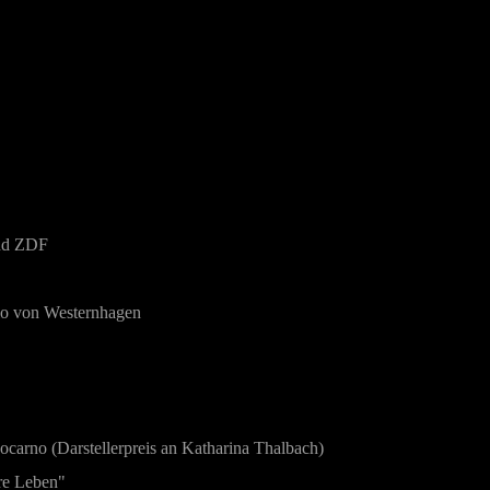
nd ZDF
ilo von Westernhagen
carno (Darstellerpreis an Katharina Thalbach)
hre Leben"