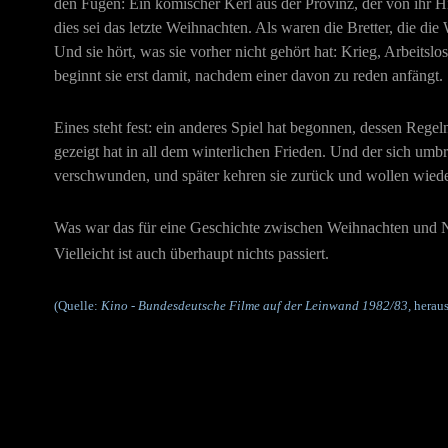
den Fugen: Ein komischer Kerl aus der Provinz, der von ihr Hil
dies sei das letzte Weihnachten. Als waren die Bretter, die die W
Und sie hört, was sie vorher nicht gehört hat: Krieg, Arbeitsl
beginnt sie erst damit, nachdem einer davon zu reden anfängt.
Eines steht fest: ein anderes Spiel hat begonnen, dessen Regeln 
gezeigt hat in all dem winterlichen Frieden. Und der sich umbri
verschwunden, und später kehren sie zurück und wollen wieder m
Was war das für eine Geschichte zwischen Weihnachten und Ne
Vielleicht ist auch überhaupt nichts passiert.
(Quelle:
Kino - Bundesdeutsche Filme auf der Leinwand 1982/83,
heraus