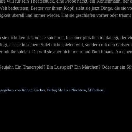
fe will für sein Theaterstück, eine Probe nackt, ein Kohlenmann, der e
elt bedeuteten, Bretter vor ihrem Kopf, sieht sie jetzt Dinge, die sie vor
osigkeit überall und immer wieder. Hat sie geschlafen vorher oder träumt
sie nicht kennt. Und sie spielt mit, bis einer plötzlich tot daliegt, der 
ngt, als sie in seinem Spiel nicht spielen will, sondern mit den Geister
it ihr spielen. Da will sie aber nicht mehr und läuft hinaus. An einen
ujahr. Ein Trauerspiel? Ein Lustspiel? Ein Märchen? Oder nur ein Sil
gegeben von Robert Fischer, Verlag Monika Nüchtern, München)