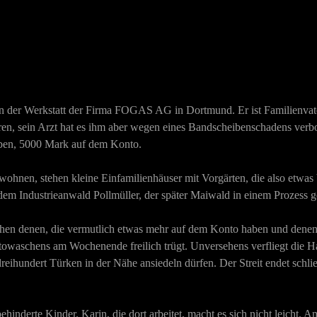
n der Werkstatt der Firma FOGAS AG in Dortmund. Er ist Familienvater,
hren, sein Arzt hat es ihm aber wegen eines Bandscheibenschadens ver
aben, 5000 Mark auf dem Konto.
 wohnen, stehen kleine Einfamilienhäuser mit Vorgärten, die also etwa
em Industrieanwald Pollmüller, der später Maiwald in einem Prozess ge
chen denen, die vermutlich etwas mehr auf dem Konto haben und denen, di
towaschens am Wochenende freilich trügt. Unversehens verfliegt die 
reihundert Türken in der Nähe ansiedeln dürfen. Der Streit endet schli
hinderte Kinder. Karin, die dort arbeitet, macht es sich nicht leicht. A