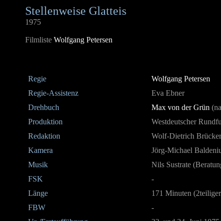
Stellenweise Glatteis
1975
Filmliste
Wolfgang Petersen
Regie
Wolfgang Petersen
Regie-Assistenz
Eva Ebner
Drehbuch
Max von der Grün
(na
Produktion
Westdeutscher Rund
Redaktion
Wolf-Dietrich Brücke
Kamera
Jörg-Michael Baldeni
Musik
Nils Sustrate (Beratun
FSK
-
Länge
171
Minuten
(2teilige
FBW
-