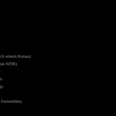
ch seinem Roman)
funk WDR)
r
us
g)
r Fernsehfilm)