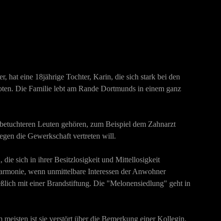
 hat eine 18jährige Tochter, Karin, die sich stark bei den
boten. Die Familie lebt am Rande Dortmunds in einem ganz
s betuchteren Leuten gehören, zum Beispiel dem Zahnarzt
gen die Gewerkschaft vertreten will.
e sich in ihrer Besitzlosigkeit und Mittellosigkeit
Harmonie, wenn unmittelbare Interessen der Anwohner
eßlich mit einer Brandstiftung. Die "Melonensiedlung" geht in
m meisten ist sie verstört über die Bemerkung einer Kollegin.