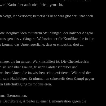
ird Karin aber auch nicht leicht gemacht.
n Voigt, ihr Verlobter, bemerkt "Für so was gibt der Staat noch
ie Berginvaliden mit ihrem Staublungen, der Italiener Angelo
ozusagen das verlängerte Wohnzimmer für Konflikte, die in der
e kommt, das Ungeheuerliche, dass er entdeckte, dort zu
ge, die im ganzen Werk installiert ist: Die Chefsekretärin
 sie sich über Frauen, frisierte Fahrtenschreiber und
lreichen Akten, die inzwischen schon existieren. Während der
osch sein Nachfolger. Er nimmt nun seinerseits dem Kampf gegen
en Entschuldigung zu mobilisieren.
Firma übernommen.
, Betriebsräte, Arbeiter zu einer Demonstration gegen die