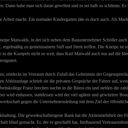
n. Dann habe man sich daran gewöhnt und es sei halb so schlimm. Es w
se Arbeit macht. Ein normaler Kindergarten täte es doch auch. Als Marti
eipe Maiwalds, in der sich neben dem Bauunternehmer Schöller auch d
, regelmäßig zu gemeinsamem Suff und Streit treffen. Die Kneipe ist s
n in die Kumpels nicht so weit, dass Karl Maiwald auch nur auf die Ide
resigniert.
n, entdeckt im Vorraum durch Zufall das Geheimnis der Gegensprechanla
ten Abhöranlage schrieb sie die privaten Gespräche der Fahrer auf, wenn
eitskollege Franz brechen nachts in die Büros ein und stehlen die zah
er wird entlassen, stattdessen wird der viel agilere und gewitztere B
werkschaft gegen die Unternehmensleitung mit dem Ziel der öffentlich
ckhaltung. Die gewerkschaftseigene Bank hat die Aktienmehrheit der 
t blind gemacht. Er, der es geschafft hat, fünftausend Vertrauensleute