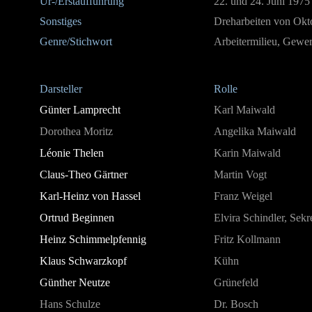
Ur-/Erstaufführung
22. und 24. Juni 1975
Sonstiges
Dreharbeiten von Okt
Genre/Stichwort
Arbeitermilieu, Gewe
Darsteller
Rolle
Günter Lamprecht
Karl Maiwald
Dorothea Moritz
Angelika Maiwald
Léonie Thelen
Karin Maiwald
Claus-Theo Gärtner
Martin Vogt
Karl-Heinz von Hassel
Franz Weigel
Ortrud Beginnen
Elvira Schindler, Sekr
Heinz Schimmelpfennig
Fritz Kollmann
Klaus Schwarzkopf
Kühn
Günther Neutze
Grünefeld
Hans Schulze
Dr. Bosch