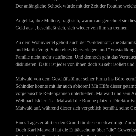
Der anfängliche Schock würde mit der Zeit der Routine weiche
Angelika, ihre Muttere, fragt sich, warum ausgerechnet sie die
Geld aus", beschließt sich, sich wieder von ihm zu trennen.
Zu dem Wohnviertel gehört auch der "Gildenhof", die Stammkn
und Martin Voigt, Sohn eines Bierverlegers und "Vorstadtking"
Familie nicht mehr stattfinden. Und dennoch geht das Vertraue
diskutieren. Dafür ist jeder von ihnen doch zu sehr isoliert und 
Maiwald von dem Geschäftsführer seiner Firma ins Büro gerufe
Schindler konnte mit ihr auch abhören! Mit Hilfe dieser getarn
vorgetäuschte Reifenpannen unterhielten. Maiwald und sein Arb
Weihnachtsfeier lässt Maiwald die Bombe platzen. Direktor Fab
Maiwald auf, während dieser sich vergeblich bemüht, seine Ge
Eines Tages erfährt er den Grund für diese merkwürdige Zurü
Doch Karl Maiwald hat die Enttäuschung über "die" Gewerkschaf