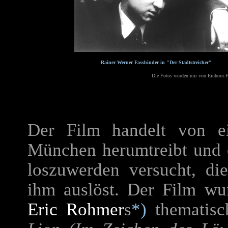
Rainer Werner Fassbinder in "Der Stadtstreicher"
Die Fotos wurden mir von Einhorn-Fil
Der Film handelt von e
München herumtreibt und ei
loszuwerden versucht, di
ihm auslöst. Der Film wu
Eric Rohmer
s
*)
thematisc