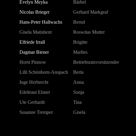
Evelyn Meyka
Bärbel
Nicolas Brieger
Gerhard Markgraf
Hans-Peter Hallwachs
Bernd
Gisela Matishent
Roswitas Mutter
Elfriede Irrall
Brigitte
Dagmar Biener
Marlies
Horst Pinnow
Betriebsratsvorsitzender
Lilli Schönborn-Anspach
Berta
Inge Herbrecht
Anna
Edeltraut Elsner
Sonja
Ute Gerhardt
Tina
Susanne Tremper
Gisela