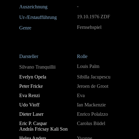
-
Auszeichnung
19.10.1976 ZDF
Ur-/Erstaufführung
Fernsehspiel
Genre
Darsteller
Rolle
Louis Palm
Silvano Tranquillii
Evelyn Opela
Sibilla Jacupescu
Peter Fricke
Jeroen de Groot
Eva Renzi
Eva
Udo Vioff
Ian Mackenzie
Dieter Laser
Enrico Polalzzo
Eric P. Caspar
Carolus Büdel
András Fricsay Kali Son
Helga Anders
Yvonne