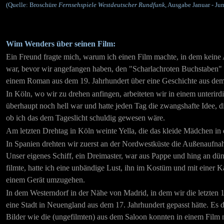
(Quelle: Broschüre
Fernsehspiele Westdeutscher Rundfunk
, Ausgabe Januar - Ju
Wim Wenders über seinen Film:
Ein Freund fragte mich, warum ich einen Film machte, in dem keine 
war, bevor wir angefangen haben, den "Scharlachroten Buchstaben" 
einem Roman aus dem 19. Jahrhundert über eine Geschichte aus dem
In Köln, wo wir zu drehen anfingen, arbeiteten wir in einem unteri
überhaupt noch hell war und hatte jeden Tag die zwangshafte Idee, d
ob ich das dem Tageslicht schuldig gewesen wäre.
Am letzten Drehtag in Köln weinte Yella, die das kleide Mädchen in 
In Spanien drehten wir zuerst an der Nordwestküste die Außenaufna
Unser eigenes Schiff, ein Dreimaster, war aus Pappe und hing an d
filmte, hatte ich eine unbändige Lust, ihn im Kostüm und mit einer 
einem Gerät umzugehen.
In dem Westerndorf in der Nähe von Madrid, in dem wir die letzten 
eine Stadt in Neuengland aus dem 17. Jahrhundert gepasst hätte. Es 
Bilder wie die (ungefilmten) aus dem Saloon konnten in einem Film n