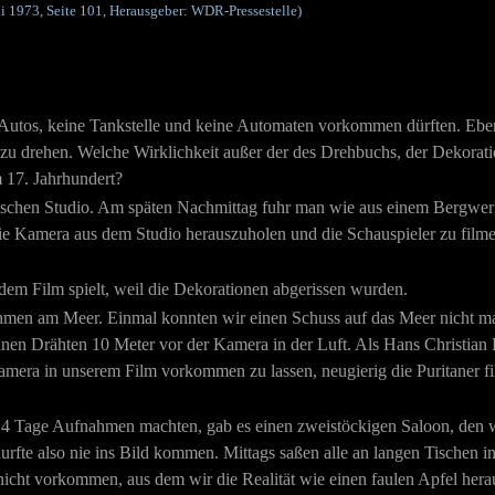
ni 1973, Seite 101, Herausgeber: WDR-Pressestelle)
Autos, keine Tankstelle und keine Automaten vorkommen dürften. Eben 
zu drehen. Welche Wirklichkeit außer der des Drehbuchs, der Dekorat
 17. Jahrhundert?
rdischen Studio. Am späten Nachmittag fuhr man wie aus einem Bergwer
ie Kamera aus dem Studio herauszuholen und die Schauspieler zu filmen
dem Film spielt, weil die Dekorationen abgerissen wurden.
hmen am Meer. Einmal konnten wir einen Schuss auf das Meer nicht ma
ünnen Drähten 10 Meter vor der Kamera in der Luft. Als Hans Christia
Kamera in unserem Film vorkommen zu lassen, neugierig die Puritaner f
14 Tage Aufnahmen machten, gab es einen zweistöckigen Saloon, den wir
durfte also nie ins Bild kommen. Mittags saßen alle an langen Tischen
icht vorkommen, aus dem wir die Realität wie einen faulen Apfel herau