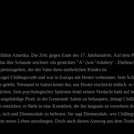
Wildnis Amerika. Die Zeit: gegen Ende des 17. Jahrhunderts. Auf dem P
 das ihre Schande zeichnet: ein gesticktes "A" (wie 'Adultery' - Eheb
preiszugeben, der der Vater ihres unehelichen Kindes ist.
ger Chillingworth und war in Europa mit Hester verheiratet. Sein Schi
s gelebt. Niemand in Salem kennt ihn, nur Hester erschrickt tödlich. er 
ächen. Sein psychologischer Spürsinn lenkt seinen Verdacht bald auf 
e ungebärdige Pearl, in der Gemeinde Salem zu behaupten, drängt Chill
entziehen; er flieht in eine Krankheit, die ihn langsam zu verzehren dr
 sich und Dimmesdale zu befreien: Sie sagt Dimmesdale, wer Chillingwor
in neues Leben anzufangen. Doch auch diesen Ausweg aus dem Teufelsk