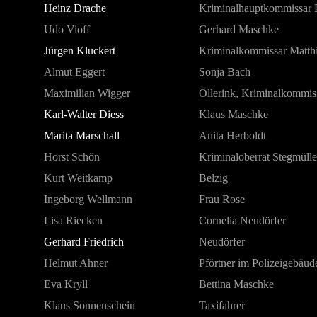
Heinz Drache
Kriminalhauptkommissar
Udo Vioff
Gerhard Maschke
Jürgen Kluckert
Kriminalkommissar Matth
Almut Eggert
Sonja Bach
Maximilian Wigger
Öllerink, Kriminalkommis
Karl-Walter Diess
Klaus Maschke
Marita Marschall
Anita Herboldt
Horst Schön
Kriminaloberrat Stegmülle
Kurt Weitkamp
Belzig
Ingeborg Wellmann
Frau Rose
Lisa Riecken
Cornelia Neudörfer
Gerhard Friedrich
Neudörfer
Helmut Ahner
Pförtner im Polizeigebäud
Eva Kryll
Bettina Maschke
Klaus Sonnenschein
Taxifahrer