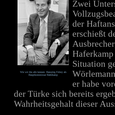
Zwei Unter
Vollzugsbe
der Haftans
erschießt d
Ausbrecher
Haferkamp s
Situation 
Wörlemann 
Wie wir ihn alle kennen: Hansjörg Felmy als
Hauptkommissar Haferkamp
er habe vor
der Türke sich bereits ergeb
Wahrheitsgehalt dieser Aus