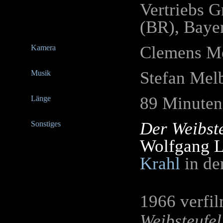
Vertriebs 
(BR), Baye
Clemens M
Kamera
Stefan Mel
Musik
89 Minuten
Länge
Der Weibst
Sonstiges
Wolfgang L
Krahl
in de
1966 verfi
Weibsteufe