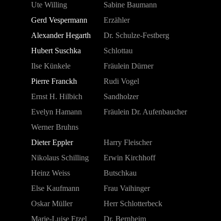
Ute Willing
Sabine Baumann
Gerd Vespermann
Erzähler
Alexander Hegarth
Dr. Schulze-Festberg
Hubert Suschka
Schlottau
Ilse Künkele
Fräulein Dürner
Pierre Franckh
Rudi Vogel
Ernst H. Hilbich
Sandholzer
Evelyn Hamann
Fräulein Dr. Aufenbaucher
Werner Bruhns
Dieter Eppler
Harry Fleischer
Nikolaus Schilling
Erwin Kirchhoff
Heinz Weiss
Butschkau
Else Kaufmann
Frau Vaihinger
Oskar Müller
Herr Schlotterbeck
Marie-Luise Etzel
Dr. Bernheim