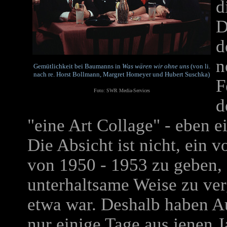
d
D
d
n
Gemütlichkeit bei Baumanns in
Was wären wir ohne uns
(von li.
nach re. Horst Bollmann, Margret Homeyer und Hubert Suschka)
F
Foto: SWR Media-Services
d
"eine Art Collage" - eben e
Die Absicht ist nicht, ein 
von 1950 - 1953 zu geben,
unterhaltsame Weise zu ve
etwa war. Deshalb haben Au
nur einige Tage aus jenen J