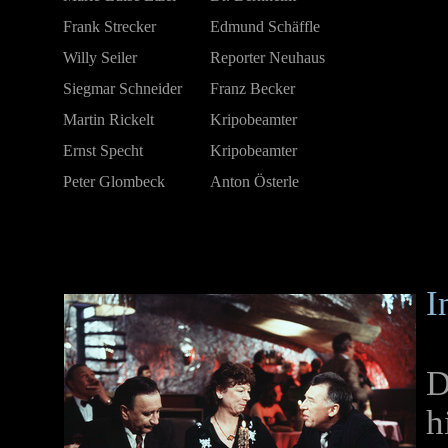
Frank Strecker
Edmund Schäffle
Willy Seiler
Reporter Neuhaus
Siegmar Schneider
Franz Becker
Martin Rickelt
Kripobeamter
Ernst Specht
Kripobeamter
Peter Glombeck
Anton Österle
I
D
h