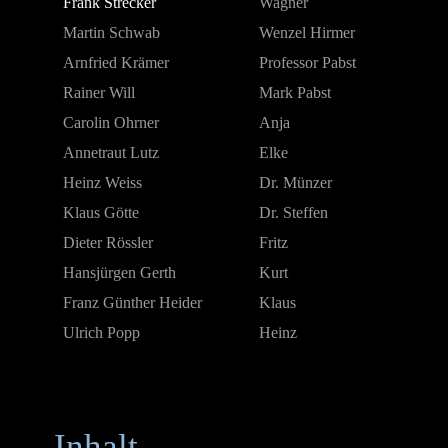
Frank Strecker
Wagner
Martin Schwab
Wenzel Hirmer
Arnfried Krämer
Professor Pabst
Rainer Will
Mark Pabst
Carolin Ohrner
Anja
Annetraut Lutz
Elke
Heinz Weiss
Dr. Münzer
Klaus Götte
Dr. Steffen
Dieter Rössler
Fritz
Hansjürgen Gerth
Kurt
Franz Günther Heider
Klaus
Ulrich Popp
Heinz
Inhalt