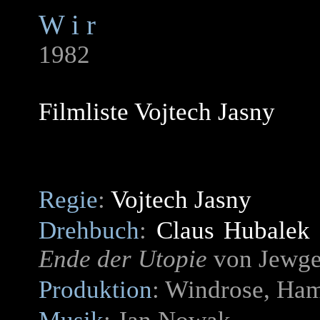
W i r
1982
Filmliste Vojtech Jasny
Regie
:
Vojtech Jasny
Drehbuch
:
Claus Hubalek
Ende der Utopie
von Jewgen
Produktion
: Windrose, Ha