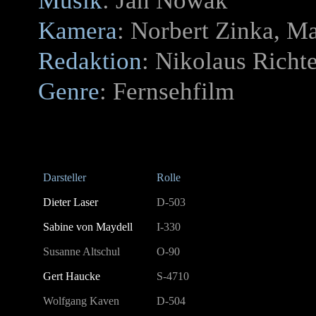
Musik
: Jan Nowak
Kamera
: Norbert Zinka, Ma
Redaktion
: Nikolaus Richt
Genre
: Fernsehfilm
Darsteller
Rolle
Dieter Laser
D-503
Sabine von Maydell
I-330
Susanne Altschul
O-90
Gert Haucke
S-4710
Wolfgang Kaven
D-504