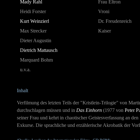
Mady Rahl
Frau Eltron
Heidi Forster
Vroni
Kurt Weinzierl
Dr. Freudenreich
Max Strecker
Kaiser
Dieter Augustin
Dietrich Mattausch
Marquard Bohm
u.v.a.
Inhalt
Verfilmung des letzten Teils der "Kristlein-Trilogie" von Mart
durchschlagen müssen und in
Das Einhorn
(1977 von
Peter P
seiner Frau und kehrt in chaotischer Geistesverfassung an de
Exkurse. Die sprachliche und erzählerische Akrobatik der Vo