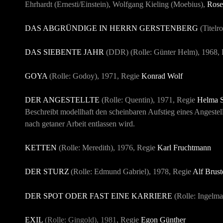
Ehrhardt (Ernesti/Einstein), Wolfgang Kieling (Moebius),
Rose
DAS ABGRÜNDIGE IN HERRN GERSTENBERG
(Titelr
DAS SIEBENTE JAHR
(DDR) (Rolle: Günter Helm),
1968
,
GOYA
(Rolle: Godoy), 1971, Regie
Konrad Wolf
DER ANGESTELLTE
(Rolle: Quentin), 1971, Regie
Helma 
Beschreibt modellhaft den scheinbaren Aufstieg eines Angestell
nach getaner Arbeit entlassen wird.
KETTEN
(Rolle: Meredith),
1976
, Regie
Karl Fruchtmann
DER STURZ
(Rolle: Edmund Gabriel),
1978
, Regie
Alf Brust
DER SPOT ODER FAST EINE KARRIERE
(Rolle: Ingelm
EXIL
(Rolle: Gingold), 1981
, Regie
Egon Günther