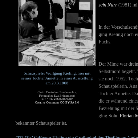
sein Narr
(1981) mi
In der Vorschulsend
ging Kieling noch e
Fuchs.
Der Mime war dreima
Selbstmord begeht. 
Schauspieler Wolfgang Kieling, hier mit
seiner Tochter Annette in einer Ausstellung
sie noch 1952. Toch
am 20.3.1968
Schauspielerin. Aus
(Foto: Deutsches Bundesarchiv,
Tochter Annette. Da
Fotografin: Eva Brüggmann)
Bild
183-G0320-0029-001
die er während eine
Creative Commons CC-BY-SA 3.0
Beziehung mit der 
ging Sohn
Florian 
bekannter Schauspieler ist.
(
???
Ob Wolfgang Kieling ein Großonkel des Tierfilmers Andrea