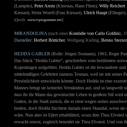
(Lampito),
Peter Arens
(Kinesias, Hans Flims),
Willy Reichert
Kienast), Herta Worell (Frau Kienast),
Ulrich Haupt
(Ellinger),
)
(Quelle:
www.tvprogramme.net
MIRANDOLINA
(nach einer
Komödie von Carlo Goldini
), 
Darsteller:
Herbert Bötticher
, Wolfgang Kieling,
Benno Sterze
HEDDA GABLER
(Rolle: Jörgen Tesmann), 1963, Regie Pa
Das Stück "Hedda Gabler", geschrieben vom berühmten norweg
Kopenhagen aufgeführt. Hedda Gabler ist die bewunderte und v
mittelmäßigen Gelehrten namens Tesman, weil sie mit seiner P
Persönlichkeit entwickeln könnte. Doch Hedda ist eine exzentris
Mannes bringt sie keinerlei Verständnis auf, und so langweilt s
dass ihr ihr Mann das gewünschte Leben in großem Stil wird ni
Gatten, in die Stadt zurück, die er einst wegen seines ausschw
beiden, doch Hedda fürchtete damals einen Skandal, wenn sie s
wäre. Nun aber ist Ejlert rehabilitiert, wozu ihm Thea Elvsted v
erwacht erneut, zugleich beneidet sie Thea Elvsted. Und von 