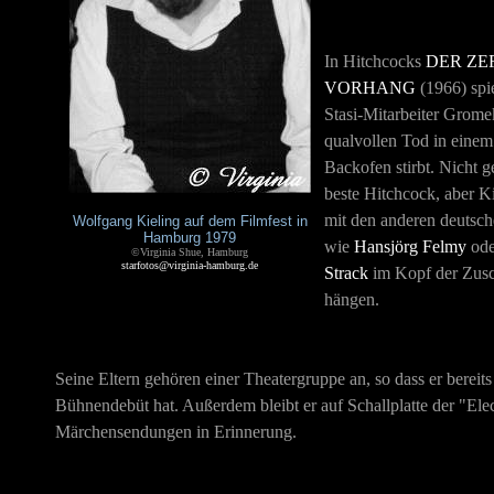
In Hitchcocks
DER ZE
VORHANG
(1966) spie
Stasi-Mitarbeiter Grome
qualvollen Tod in einem
Backofen stirbt. Nicht g
beste Hitchcock, aber Ki
mit den anderen deutsch
Wolfgang Kieling auf dem Filmfest in
Hamburg 1979
wie
Hansjörg Felmy
od
©Virginia Shue, Hamburg
starfotos@virginia-hamburg.de
Strack
im Kopf der Zus
hängen.
Seine Eltern gehören einer Theatergruppe an, so dass er berei
Bühnendebüt hat. Außerdem bleibt er auf Schallplatte der "Ele
Märchensendungen in Erinnerung.