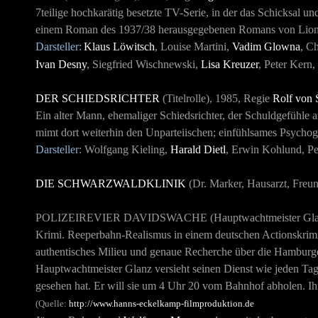
7teilige hochkarätig besetzte TV-Serie, in der das Schicksal un
einem Roman des 1937/38 herausgegebenen Romans von Lio
Darsteller:
Klaus Löwitsch
, Louise Martini,
Vadim Glowna
, C
Ivan Desny
, Siegfried Wischnewski,
Lisa Kreuzer
, Peter Kern,
DER SCHIEDSRICHTER
(Titelrolle), 1985
, Regie
Rolf von
Ein alter Mann, ehemaliger Schiedsrichter, der Schuldgefühle a
mimt dort weiterhin den Unparteiischen; einfühlsames Psychogr
Darsteller
: Wolfgang Kieling,
Harald Dietl
, Erwin Kohlund, Pe
DIE SCHWARZWALDKLINIK
(Dr. Marker, Hausarzt, Freu
POLIZEIREVIER DAVIDSWACHE
(Hauptwachtmeister Gla
Krimi. Reeperbahn-Realismus in einem deutschen
Actionskrimi
authentisches Milieu und genaue Recherche über die Hamburger
Hauptwachtmeister Glanz versieht seinen Dienst wie jeden Tag. 
gesehen hat. Er will sie um 4 Uhr 20 vom Bahnhof abholen. Ihr
(Quelle:
http://www.hanns-eckelkamp-filmproduktion.de