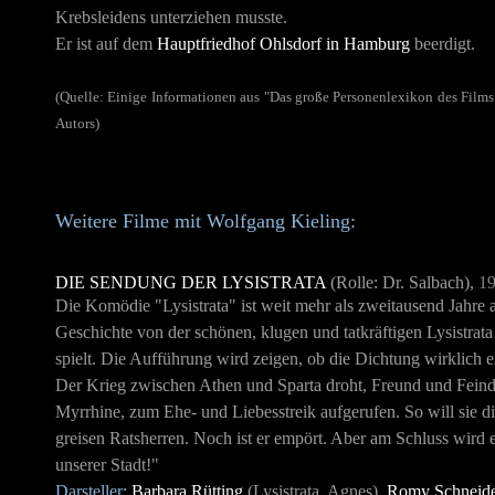
Krebsleidens unterziehen musste.
Er ist auf dem
Hauptfriedhof Ohlsdorf in Hamburg
beerdigt.
(Quelle: Einige Informationen aus "Das große Personenlexikon des Film
Autors)
Weitere Filme mit Wolfgang Kieling:
DIE SENDUNG DER LYSISTRATA
(Rolle: Dr. Salbach),
1
Die Komödie
"Lysistrata" ist weit mehr als zweitausend Jahre alt
Geschichte von der schönen, klugen und tatkräftigen Lysistrat
spielt. Die Aufführung wird zeigen, ob die Dichtung wirklich 
Der Krieg zwischen Athen und Sparta droht, Freund und Feind g
Myrrhine, zum Ehe- und Liebesstreik aufgerufen. So will sie d
greisen Ratsherren. Noch ist er empört. Aber am Schluss wird e
unserer Stadt!"
Darsteller
:
Barbara Rütting
(Lysistrata, Agnes),
Romy Schneid