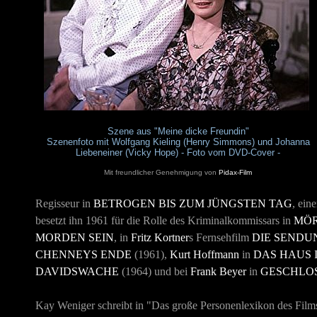
Szene aus "Meine dicke Freundin"
Szenenfoto mit Wolfgang Kieling (Henry Simmons) und
Johanna
Liebeneiner (Vicky Hope) - Foto vom DVD-Cover -
Mit freundlicher Genehmigung von
Pidax-Film
Regisseur in
BETROGEN BIS ZUM JÜNGSTEN TAG
, ein
besetzt ihn 1961 für die Rolle des Kriminalkommissars in
MÖR
MORDEN SEIN
, in
Fritz Kortner
s Fernsehfilm
DIE SENDU
CHENNEYS ENDE
(1961),
Kurt Hoffmann
in
DAS HAUS 
DAVIDSWACHE
(1964) und bei
Frank Beyer
in
GESCHLO
Kay Weniger schreibt in "Das große Personenlexikon des Film