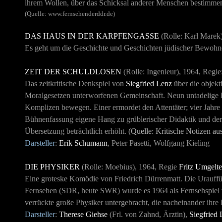
ihrem Wollen, über das Schicksal anderer Menschen bestimmen 
(Quelle: www.fernsehenderddr.de)
DAS HAUS IN DER KARPFENGASSE
(Rolle: Karl Marek
Es geht um die Geschichte und Geschichten jüdischer Bewohne
ZEIT DER SCHULDLOSEN
(Rolle: Ingenieur), 1964, Regie
Das zeitkritische Denkspiel von
Siegfried Lenz
über die objekt
Moralgesetzen unterworfenen Gemeinschaft. Neun untadelige Bür
Komplizen bewegen. Einer ermordet den Attentäter; vier Jahre 
Bühnenfassung eigene Hang zu grüblerischer Didaktik und der 
Übersetzung beträchtlich erhöht.
(Quelle: Kritische Notizen au
Darsteller
:
Erik Schumann
, Peter Pasetti, Wolfgang Kieling
DIE PHYSIKER
(Rolle: Moebius), 1964, Regie
Fritz Umgelte
Eine groteske Komödie von Friedrich Dürrenmatt. Die Urauffüh
Fernsehen (SDR, heute SWR) wurde es 1964 als Fernsehspiel vom 
verrückte große Physiker untergebracht, die nacheinander ihre
Darsteller
:
Therese Giehse
(Frl. von Zahnd, Ärztin),
Siegfried