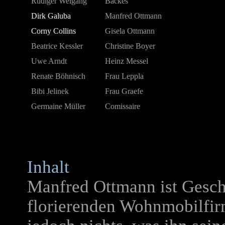
Rüdiger Weigang
Backes
Dirk Galuba
Manfred Ottmann
Corny Collins
Gisela Ottmann
Beatrice Kessler
Christine Boyer
Uwe Arndt
Heinz Messel
Renate Böhnisch
Frau Leppla
Bibi Jelinek
Frau Graefe
Germaine Müller
Comissaire
Inhalt
Manfred Ottmann ist Geschä
florier
enden Wohnmobilfirm