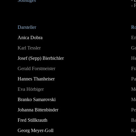
Sonstiges
- 
Darsteller
Ro
Anica Dobra
Em
Karl Tessler
Go
Josef (Sepp) Bierbichler
He
Gerald Forstmeister
Fr
Hannes Thanheiser
Pa
Eva Hörbiger
Me
Branko Samarovski
Me
Johanna Bittenbinder
Pe
Fred Stillkrauth
Ba
Georg Meyer-Goll
Ka