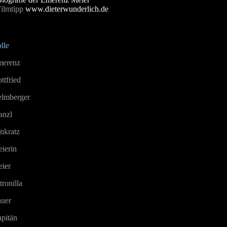
Filmtipp
www.dieterwunderlich.de
lle
erenz
ttfried
lmberger
anzl
nkratz
ierin
ier
tronilla
uer
pitän