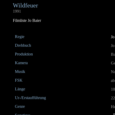
Wildfeuer
1991
Filmliste Jo Baier
Regie
Jo
Drehbuch
Jo
Produktion
Ba
Kamera
Ge
Musik
No
FSK
ab
Länge
10
Ur-/Erstaufführung
22
Genre
He
-
B