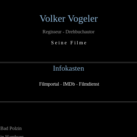
Volker Vogeler
Regisseur - Drehbuchautor
S e i n e F i l m e
Infokasten
Filmportal
-
IMDb
-
Filmdienst
 Bad Polzin
5 in Hamburg