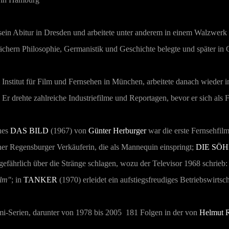
ein Abitur in Dresden und arbeitete unter anderem in einem Walzwerk 
Fächern Philosophie, Germanistik und Geschichte belegte und später in G
Institut für Film und Fernsehen in München, arbeitete danach wieder 
. Er drehte zahlreiche Industriefilme und Reportagen, bevor er sich als 
hes
DAS BILD
(1967) von
Günter Herburger
war die erste Fernsehfilm
er Regensburger Verkäuferin, die als Mannequin einspringt;
DIE SÖ
gefährlich über die Stränge schlagen, wozu der Televisor 1968 schrieb
ilm"
; in
TANKER
(1970) erleidet ein aufstiegsfreudiges Betriebswirtsc
mi-Serien, darunter von 1978 bis 2005 181 Folgen in der von
Helmut 