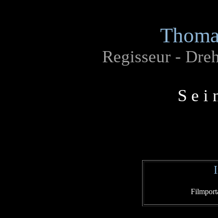
Thoma
Regisseur - Dre
S e i 
Filmport