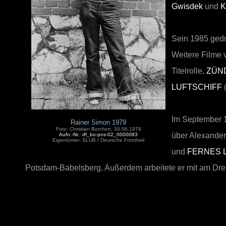
Gwisdek
und
K
Sein 1985 gedr
Weitere Filme 
Titelrolle,
ZÜN
LUFTSCHIFF
Im September 
Rainer Simon 1979
Foto: Christian Borchert, 30.06.1979
über Alexande
Aufn.-Nr.: df_bo-pos-02_0000083
Eigentümer: SLUB / Deutsche Fotothek
und
FERNES 
Potsdam-Babelsberg. Außerdem arbeitete er mit am Dr