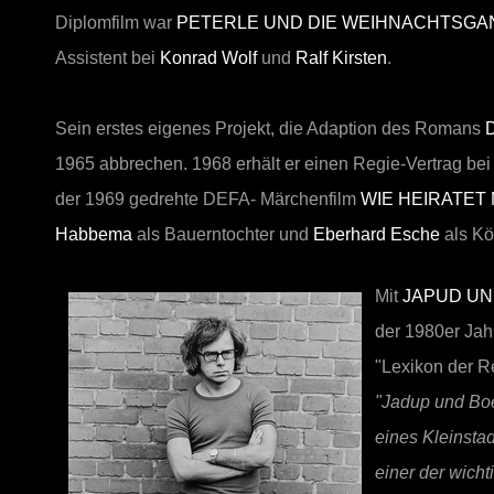
Diplomfilm war
PETERLE
UND DIE WEIHNACHTSGA
Assistent bei
Konrad Wolf
und
Ralf Kirsten
.
Sein erstes eigenes Projekt, die Adaption des Romans
1965 abbrechen. 1968 erhält er einen Regie-Vertrag bei 
der 1969 gedrehte DEFA- Märchenfilm
WIE HEIRATET
Habbema
als Bauerntochter und
Eberhard Esche
als Kö
Mit
JAPUD UN
der 1980er Jahr
"Lexikon der R
"Jadup und Boe
eines Kleinstad
einer der wich