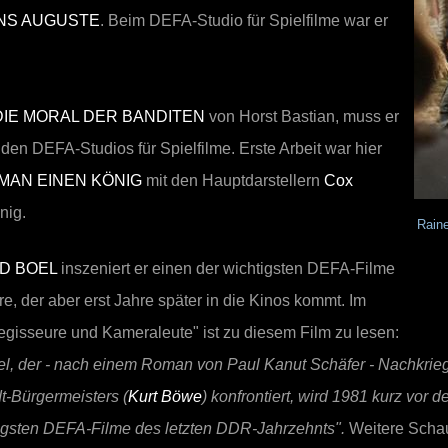
NS AUGUSTE
. Beim DEFA-Studio für Spielfilme war er
DIE MORAL DER BANDITEN
von Horst Bastian, muss er
den DEFA-Studios für Spielfilme. Erste Arbeit war hier
 MAN EINEN KÖNIG
mit den Hauptdarstellern
Cox
nig.
Rain
D BOEL
inszeniert er einen der wichtigsten DEFA-Filme
e, der aber erst Jahre später in die Kinos kommt. Im
egisseure und Kameraleute" ist zu diesem Film zu lesen:
l, der - nach einem Roman von Paul Kanut Schäfer - Nachkri
t-Bürgermeisters (
Kurt Böwe
) konfrontiert, wird 1981 kurz vor d
tigsten DEFA-Filme des letzten DDR-Jahrzehnts".
Weitere Schau