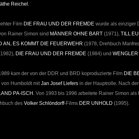
äthe Reichel
.
ehter Film
DIE FRAU UND DER FREMDE
wurde als einziger 
von Rainer Simon sind
MÄNNER OHNE BART
(1971),
TILL E
D AN, ES KOMMT DIE FEUERWEHR
(1978, Drehbuch Manfred 
(1982),
DIE FRAU UND DER FREMDE
(1984) und
WENGLER 
1989 kam der von der DDR und BRD koproduzierte Film
DIE 
r von Humboldt mit
Jan Josef Liefers
in der Hauptrolle. Nach de
LAND PA-ISCH
. Von 1993 bis 1996 arbeitete Rainer Simon als
ehbuch des
Volker Schlöndorff
-Films
DER UNHOLD
(1995).