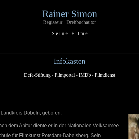
Rainer Simon
Regisseur - Drehbuchautor
S e i n e F i l m e
Infokasten
Defa-Stiftung
-
Filmportal
-
IMDb
-
Filmdienst
 Landkreis Döbeln, geboren.
ch dem Abitur diente er in der Nationalen Volksarmee
hule für Filmkunst Potsdam-Babelsberg. Sein