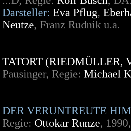
...D, Regie:
Rolf Busch
, DA
Darsteller:
Eva Pflug
,
Eberh
Neutze
, Franz Rudnik u.a.
TATORT (RIEDMÜLLER, 
Pausinger, Regie:
Michael 
DER V
ERUNTREUTE HI
Regie:
Ottokar Runze
, 199