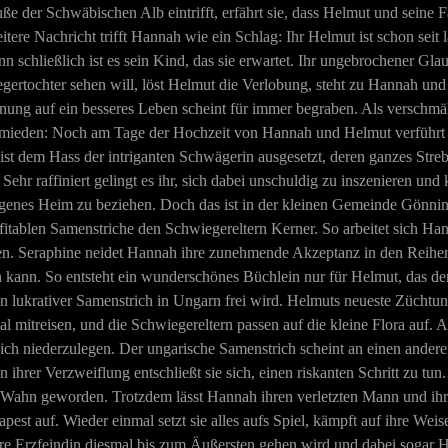
ße der Schwäbischen Alb eintrifft, erfährt sie, dass Helmut und seine F
tere Nachricht trifft Hannah wie ein Schlag: Ihr Helmut ist schon se
enn schließlich ist es sein Kind, das sie erwartet. Ihr ungebrochener G
ertochter sehen will, löst Helmut die Verlobung, steht zu Hannah und 
ffnung auf ein besseres Leben scheint für immer begraben. Als versch
schmieden: Noch am Tage der Hochzeit von Hannah und Helmut verführt s
st dem Hass der intriganten Schwägerin ausgesetzt, deren ganzes Streb
Sehr raffiniert gelingt es ihr, sich dabei unschuldig zu inszenieren un
eigenes Heim zu beziehen. Doch das ist in der kleinen Gemeinde Gönnin
tablen Samenstriche den Schwiegereltern Kerner. So arbeitet sich Han
n. Seraphine neidet Hannah ihre zunehmende Akzeptanz in den Reihen
 kann. So entsteht ein wunderschönes Büchlein nur für Helmut, das de
 ein lukrativer Samenstrich in Ungarn frei wird. Helmuts neueste Züch
mitreisen, und die Schwiegereltern passen auf die kleine Flora auf. Al
 sich niederzulegen. Der ungarische Samenstrich scheint an einen ande
 ihrer Verzweiflung entschließt sie sich, einen riskanten Schritt zu tu
m Wahn geworden. Trotzdem lässt Hannah ihren verletzten Mann und ihre
st auf. Wieder einmal setzt sie alles aufs Spiel, kämpft auf ihre Wei
hre Erzfeindin diesmal bis zum Äußersten gehen wird und dabei sogar 