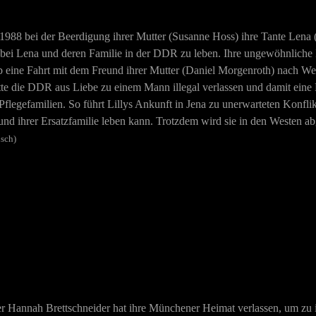
1988 bei der Beerdigung ihrer Mutter (
Susanne Hoss
) ihre Tante Lena 
, bei Lena und deren Familie in der DDR zu leben. Ihre ungewöhnliche
lb eine Fahrt mit dem Freund ihrer Mutter (
Daniel Morgenroth) nach West
hatte die DDR aus Liebe zu einem Mann illegal verlassen und da
mit eine
flegefamilien. So führt Lillys Ankunft in Jena zu unerwarteten Konfli
nte und ihrer Ersatzfamilie leben kann. Trotzdem wird sie in den Weste
sch)
er Hannah Brettschneider hat ihre Münchener Heimat verlassen, um zu 