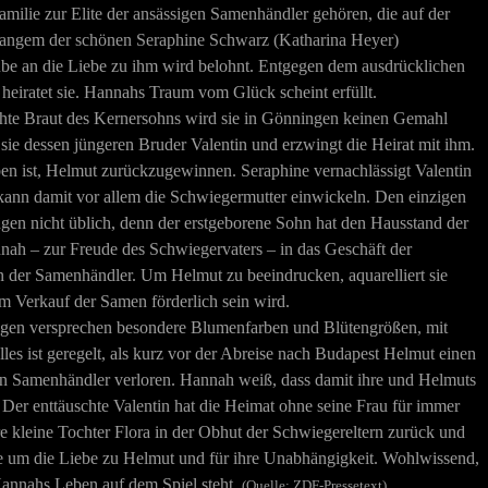
amilie zur Elite der ansässigen Samenhändler gehören, die auf der
it langem der schönen Seraphine Schwarz (Katharina Heyer
)
laube an die Liebe zu ihm wird belohnt. Entgegen dem ausdrücklichen
heiratet sie. Hannahs Traum vom Glück scheint erfüllt.
mähte Braut des Kernersohns wird sie in Gönningen keinen Gemahl
ie dessen jüngeren Bruder Valentin und erzwingt die Heirat mit ihm.
en ist, Helmut zurückzugewinnen. Seraphine vernachlässigt Valentin
d kann damit vor allem die Schwiegermutter einwickeln. Den einzigen
gen nicht üblich, denn der erstgeborene Sohn hat den Hausstand der
nah – zur Freude des Schwiegervaters – in das Geschäft der
 der Samenhändler. Um Helmut zu beeindrucken, aquarelliert sie
m Verkauf der Samen förderlich sein wird.
tungen versprechen besondere Blumenfarben und Blütengrößen, mit
les ist geregelt, als kurz vor der Abreise nach Budapest Helmut einen
ren Samenhändler verloren. Hannah weiß, dass damit ihre und Helmuts
n. Der enttäuschte Valentin hat die Heimat ohne seine Frau für immer
 kleine Tochter Flora in der Obhut der Schwiegereltern zurück und
se um die Liebe zu Helmut und für ihre Unabhängigkeit. Wohlwissend,
Hannahs Leben auf dem Spiel steht.
(Quelle: ZDF-Pressetext)