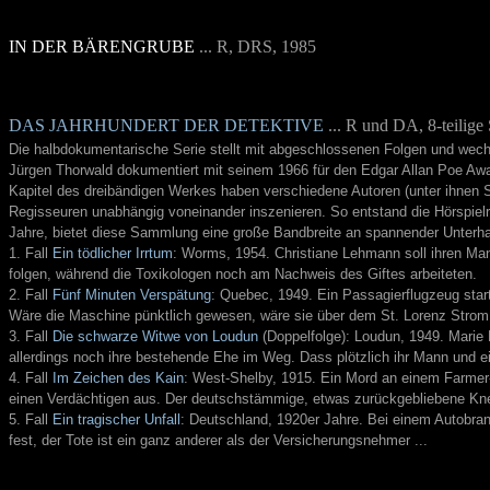
IN DER BÄRENGRUBE
... R, DRS, 1985
DAS JAHRHUNDERT DER DETEKTIVE
... R und DA, 8-teilige
Die halbdokumentarische Serie stellt mit abgeschlossenen Folgen und wech
Jürgen Thorwald dokumentiert mit seinem 1966 für den Edgar Allan Poe Aw
Kapitel des dreibändigen Werkes haben verschiedene Autoren (unter ihnen S
Regisseuren unabhängig voneinander inszenieren. So entstand die Hörspielr
Jahre, bietet diese Sammlung eine große Bandbreite an spannender Unterha
1. Fall
Ein tödlicher Irrtum
: Worms, 1954. Christiane Lehmann soll ihren Man
folgen, während die Toxikologen noch am Nachweis des Giftes arbeiteten.
2. Fall
Fünf Minuten Verspätung
: Quebec, 1949. Ein Passagierflugzeug star
Wäre die Maschine pünktlich gewesen, wäre sie über dem St. Lorenz Strom 
3. Fall
Die schwarze Witwe von Loudun
(Doppelfolge): Loudun, 1949. Marie 
allerdings noch ihre bestehende Ehe im Weg. Dass plötzlich ihr Mann und e
4. Fall
Im Zeichen des Kain
: West-Shelby, 1915. Ein Mord an einem Farmer-
einen Verdächtigen aus. Der deutschstämmige, etwas zurückgebliebene Knecht
5. Fall
Ein tragischer Unfall
: Deutschland, 1920er Jahre. Bei einem Autobran
fest, der Tote ist ein ganz anderer als der Versicherungsnehmer ...