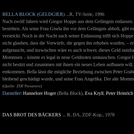
BELLA BLOCK (GELDGIER)
...R, TV-Serie, 1996
Nach zwölf Jahren wird Gregor Hoppe aus dem Gefängnis entlassen. Er
bestritten. Als seine Frau Gisela ihn vor dem Gefängnis abholt, gib
verstrickt. Noch in der Nacht nach seiner Entlassung trifft sich H
nicht glauben, dass die Vorwürfe, die gegen ihn erhoben wurden, – er
aufgetaucht, und inzwischen wäre es auch schwer, dieses Geld nutzba
Mommsen – könnte es legal in neue Geldnoten umtauschen. Gregor Hop
nicht besitzt und zusammen mit ihnen ein neues Leben aufbauen will.
entkommen. Bella lässt die mögliche Beziehung zwischen Peter Gra
bleibend geschädigt wurde, und seine Frau Angelika. Der alte Mommsen,
(Quelle: ZDF Pressetext)
Darsteller:
Hannelore Hoger
(Bella Block),
Eva Kryll
,
Peter Heinrich
DAS BROT DES BÄCKERS
... R, DA, ZDF-Kop., 1978