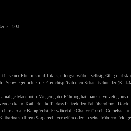
Serie, 1993
ant in seiner Rhetorik und Taktik, erfolgverwöhnt, selbstgefällig und skr
 der Schwiegertochter des Gerichtspräsidenten Schachtschneider (
Karl-M
e damalige Mandantin. Wegen guter Führung hat man sie vorzeitig aus de
wenden kann. Katharina hofft, dass Platzek den Fall übernimmt. Doch Pl
gt in ihm der alte Kampfgeist. Er wittert die Chance für sein Comeback
Katharina zu ihrem Sorgerecht verhelfen oder an seine früheren Erfol