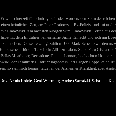
 war seinerzeit für schuldig befunden worden, den Sohn der reichen Fa
t es einen heimlichen Zeugen: Peter Grabowski, Ex-Polizist und auf un
oppe mit Grabowski. Am nächsten Morgen wird Grabowskis Leiche aus de
 habe mit dem Entführer gemeinsame Sache gemacht und sich am Lösegeld
r zu machen: Die seinerzeit gezahlten 1000 Mark-Scheine wurden inzwi
pe scheint für die Tatzeit ein Alibi zu haben. Seine Frau Gisela und
 Bellas Mitarbeiter, Bernadette, Pit und Lennart, beobachten Hoppe r
bowski, der Familie des Entführungsopfers und Gregor Hoppe keine R
 so stellt sich heraus, leidet an der Alzheimer Krankheit, aber Angeli
 Brix
,
Armin Rohde
,
Gerd Wameling
,
Andrea Sawatzki
,
Sebastian Koc