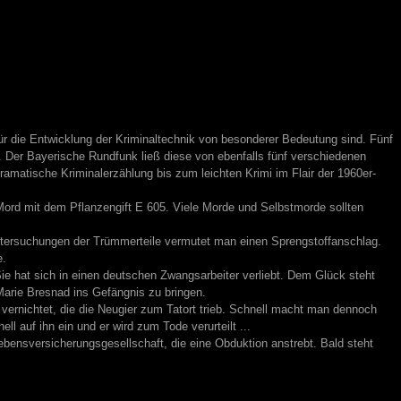
.
für die Entwicklung der Kriminaltechnik von besonderer Bedeutung sind. Fünf
. Der Bayerische Rundfunk ließ diese von ebenfalls fünf verschiedenen
amatische Kriminalerzählung bis zum leichten Krimi im Flair der 1960er-
Mord mit dem Pflanzengift E 605. Viele Morde und Selbstmorde sollten
 Untersuchungen der Trümmerteile vermutet man einen Sprengstoffanschlag.
e.
ie hat sich in einen deutschen Zwangsarbeiter verliebt. Dem Glück steht
Marie Bresnad ins Gefängnis zu bringen.
ernichtet, die die Neugier zum Tatort trieb. Schnell macht man dennoch
 auf ihn ein und er wird zum Tode verurteilt ...
ebensversicherungsgesellschaft, die eine Obduktion anstrebt. Bald steht