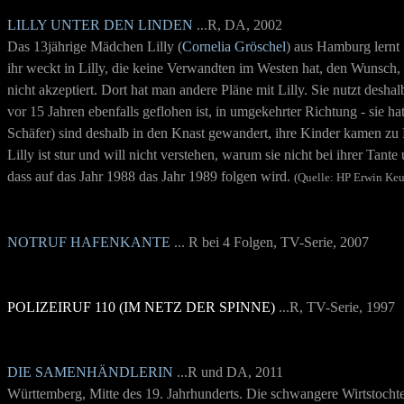
LILLY UNTER DEN LINDEN
...R, DA, 2002
Das 13jährige Mädchen Lilly (
Cornelia Gröschel
) aus Hamburg lernt 
ihr weckt in Lilly, die keine Verwandten im Westen hat, den Wunsch
nicht akzeptiert. Dort hat man andere Pläne mit Lilly. Sie nutzt desha
vor 15 Jahren ebenfalls geflohen ist, in umgekehrter Richtung - sie 
Schäfer) sind
deshalb in den Knast g
ewandert, ihre Kinder kamen zu P
Lilly ist stur und will nicht verstehen, warum sie nicht bei ihrer Ta
dass auf das Jahr 1988 das Jahr 1989 folgen wird.
(Quelle: HP Erwin Keu
NOTRUF HAFENKANTE
... R bei 4 Folgen, TV-Serie, 2007
POLIZEIRUF 110 (IM NETZ DER SPINNE)
...R, TV-Serie, 1997
DIE SAMENHÄNDLERIN
...R und DA, 2011
Württemberg, Mitte des 19. Jahrhunderts. Die schwangere Wirtstocht