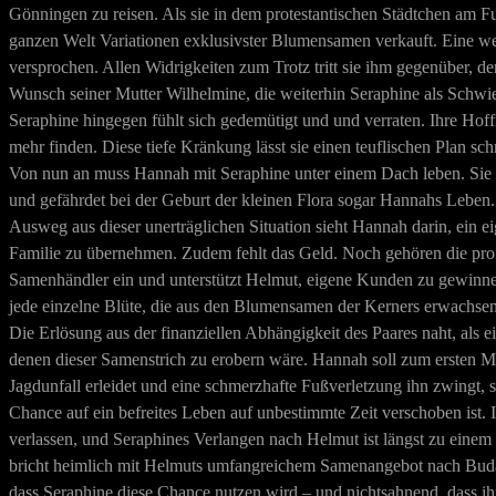
Gönningen zu reisen. Als sie in dem protestantischen Städtchen am Fu
ganzen Welt Variationen exklusivster Blumensamen verkauft. Eine wei
versprochen. Allen Widrigkeiten zum Trotz tritt sie ihm gegenüber, d
Wunsch seiner Mutter Wilhelmine, die weiterhin Seraphine als Schwieg
Seraphine hingegen fühlt sich gedemütigt und und verraten. Ihre Ho
mehr finden. Diese tiefe Kränkung lässt sie einen teuflischen Plan 
Von nun an muss Hannah mit Seraphine unter einem Dach leben. Sie i
und gefährdet bei der Geburt der kleinen Flora sogar Hannahs Leben. 
Ausweg aus dieser unerträglichen Situation sieht Hannah darin, ein 
Familie zu übernehmen. Zudem fehlt das Geld. Noch gehören die profi
Samenhändler ein und unterstützt Helmut, eigene Kunden zu gewinne
jede einzelne Blüte, die aus den Blumensamen der Kerners erwachsen
Die Erlösung aus der finanziellen Abhängigkeit des Paares naht, als
denen dieser Samenstrich zu erobern wäre. Hannah soll zum ersten Mal 
Jagdunfall erleidet und eine schmerzhafte Fußverletzung ihn zwingt,
Chance auf ein befreites Leben auf unbestimmte Zeit verschoben ist. In
verlassen, und Seraphines Verlangen nach Helmut ist längst zu eine
bricht heimlich mit Helmuts umfangreichem Samenangebot nach Budape
dass Seraphine diese Chance nutzen wird – und nichtsahnend, dass i