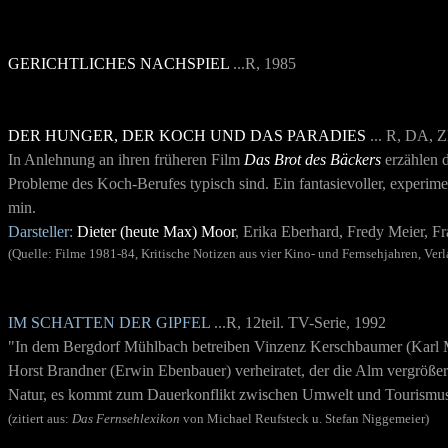
GERICHTLICHES NACHSPIEL
...R, 1985
DER HUNGER, DER KOCH UND DAS PARADIES
... R, DA, 
In Anlehnung an ihren früheren Film
Das Brot des Bäckers
erzählen d
Probleme des Koch-Berufes typisch sind. Ein fantasievoller, experim
min.
Darsteller
:
Dieter (heute Max) Moor
, Erika Eberhard, Fredy Meier, Fr
(Quelle: Filme 1981-84, Kritische Notizen aus vier Kino- und Fernsehjahren, Verl
IM SCHATTEN DER GIPFEL
...R, 12teil. TV-Serie, 1992
"I
n dem Bergdorf Mühlbach betreiben Vinzenz Kerschbaumer (
Karl 
Horst Brandner (Erwin Ebenbauer) verheiratet, der die Alm ve
rgrößer
Natur, es kommt zum Dauerkonflikt zwischen Umwelt und Tourismus, T
(zitiert aus:
Das Fernsehlexikon
von Michael Reufsteck u. Stefan Niggemeier)