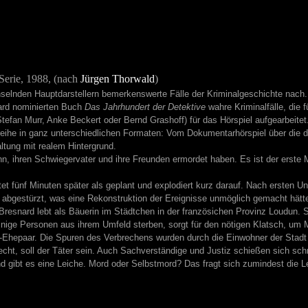
 Serie, 1988, (nach
Jürgen Thorwald
)
selnden Hauptdarstellern bemerkenswerte Fälle der Kriminalgeschichte nach
ard nominierten Buch
Das Jahrhundert der Detektive
wahre Kriminalfälle, die 
tefan Murr, Anke Beckert oder Bernd Grashoff) für das Hörspiel aufgearbeitet
eihe in ganz unterschiedlichen Formaten: Vom Dokumentarhörspiel über die dr
ltung mit realem Hintergrund.
n, ihren Schwiegervater und ihre Freunden ermordet haben. Es ist der erste 
tet fünf Minuten später als geplant und explodiert kurz darauf. Nach ersten
abgestürzt, was eine Rekonstruktion der Ereignisse unmöglich gemacht hätt
Bresnard lebt als Bäuerin im Städtchen in der französichen Provinz Loudun. S
inige Personen aus ihrem Umfeld sterben, sorgt für den nötigen Klatsch, um 
Ehepaar. Die Spuren des Verbrechens wurden durch die Einwohner der Stadt v
, soll der Täter sein. Auch Sachverständige und Justiz schießen sich schnell
d gibt es eine Leiche. Mord oder Selbstmord? Das fragt sich zumindest die L