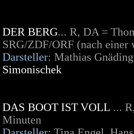
DER BERG
... R, DA = Tho
SRG/ZDF/ORF
(nach einer
Darsteller
: Mathias Gnäding
Simonischek
DAS BOOT IST VOLL
... 
Minuten
Darsteller
: Tina Engel, Han