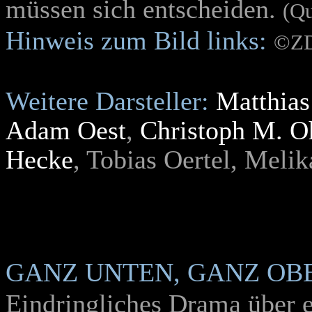
müssen sich entscheiden.
(Qu
Hinweis zum Bild links:
©ZD
Weitere Darsteller
:
Matthias
Adam Oest
,
Christoph M. O
Hecke
, Tobias Oertel, Meli
GANZ UNTEN, GANZ OB
Eindringliches Drama über e