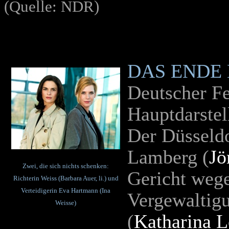
(Quelle: NDR)
DAS ENDE
Deutscher Fe
Hauptdarstel
Der Düsseld
Lamberg (
Jö
Zwei, die sich nichts schenken:
Gericht weg
Richterin Weiss (Barbara Auer, li.) und
Verteidigerin Eva Hartmann (Ina
Vergewaltigu
Weisse)
(
Katharina L