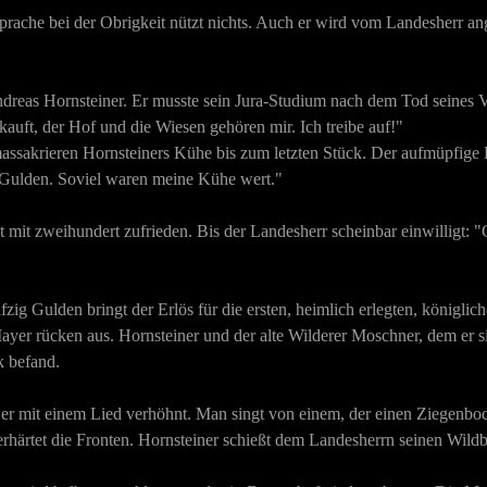
prache bei der Obrigkeit nützt nichts. Auch er wird vom Landesherr an
 Andreas Hornsteiner. Er musste sein Jura-Studium nach dem Tod seines V
kauft, der Hof und die Wiesen gehören mir. Ich treibe auf!"
sakrieren Hornsteiners Kühe bis zum letzten Stück. Der aufmüpfige Ba
 Gulden. Soviel waren meine Kühe wert."
cht mit zweihundert zufrieden. Bis der Landesherr scheinbar einwilligt:
fzig Gulden bringt der Erlös für die ersten, heimlich erlegten, königl
yer rücken aus. Hornsteiner und der alte Wilderer Moschner, dem er sic
k befand.
d er mit einem Lied verhöhnt. Man singt von einem, der einen Ziegenbo
rhärtet die Fronten. Hornsteiner schießt dem Landesherrn seinen Wild