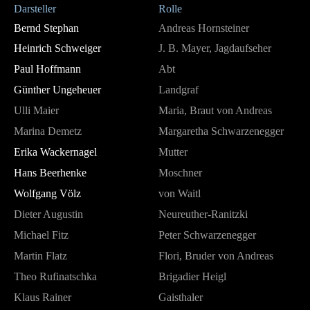
Darsteller
Rolle
Bernd Stephan
Andreas Hornsteiner
Heinrich Schweiger
J. B. Mayer, Jagdaufseher
Paul Hoffmann
Abt
Günther Ungeheuer
Landgraf
Ulli Maier
Maria, Braut von Andreas
Marina Demetz
Margaretha Schwarzenegger
Erika Wackernagel
Mutter
Hans Beerhenke
Moschner
Wolfgang Völz
von Waitl
Dieter Augustin
Neureuther-Ranitzki
Michael Fitz
Peter Schwarzenegger
Martin Flatz
Flori, Bruder von Andreas
Theo Rufinatschka
Brigadier Heigl
Klaus Rainer
Gaisthaler