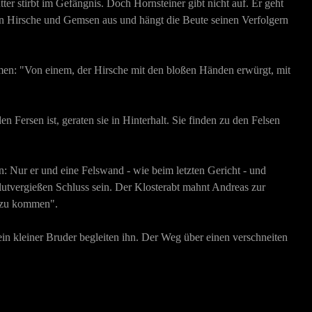
er stirbt im Gefängnis. Doch Hornsteiner gibt nicht auf. Er geht
hen Hirsche und Gemsen aus und hängt die Beute seinen Verfolgern
en: "Von einem, der Hirsche mit den bloßen Händen erwürgt, mit
n Fersen ist, geraten sie in Hinterhalt. Sie finden zu den Felsen
ein: Nur er und eine Felswand - wie beim letzten Gericht - und
lutvergießen Schluss sein. Der Klosterabt mahnt Andreas zur
e zu kommen".
 sein kleiner Bruder begleiten ihn. Der Weg über einen verschneiten