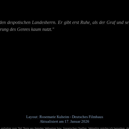
en despotischen Landesherrn. Er gibt erst Ruhe, als der Graf und 
terung des Genres kaum nutzt."
Layout: Rosemarie Kuheim - Deutsches Filmhaus
Aktualisiert am 17. Januar 2026
nthalten zum Teil Texte aus fremden Webseiten bzw. literarischen Quellen.
Weiterhin möchte ich bemerken, da