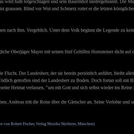
s wird halb totgeschlagen und sein Bauernhof niedergebrannt. Die Mutt
ist grausam. Blind vor Wut und Schmerz rottet er die letzten königlic
n nach ihm. Vergeblich. Unter dem Volk beginnt die Legende zu keim
gliche Oberjäger Mayer mit seinen fünf Gehilfen Hornsteiner dicht auf de
e Flucht. Der Landesherr, der sie bereits persönlich anführt, bleibt all
ödlich getroffen sind der Landesherr zu Boden. Doch fortan soll mit B
seine Heimat verlassen, "um mit Gott und sich selbst wieder ins Rein
eiben. Andreas tritt die Reise über die Gletscher an. Seine Verlobte und
n von Robert Fischer, Verlag Monika Nüchtern, München)