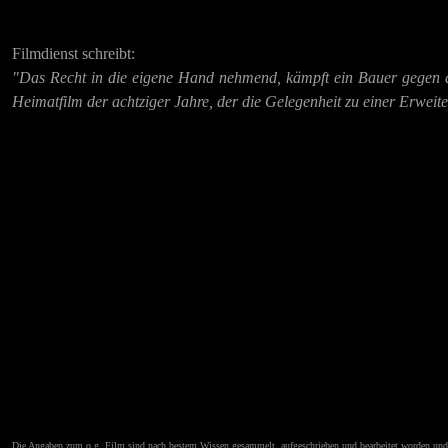
Filmdienst schreibt:
"Das Recht in die eigene Hand nehmend, kämpft ein Bauer gegen d
Heimatfilm der achtziger Jahre, der die Gelegenheit zu einer Erwei
Die Angaben zum o.g. Film sind nach bestem Wissen gesammelt, aufgeschrieben und bearbeitet worden und e