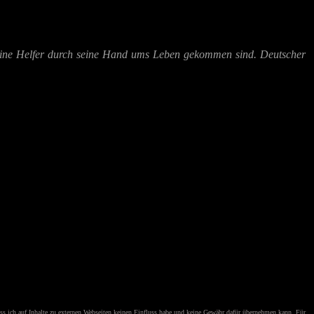
seine Helfer durch seine Hand ums Leben gekommen sind. Deutscher
ss ich auf Inhalte zu externen Webseiten keinen Einfluss habe und keine Gewähr dafür übernehmen kann. Für