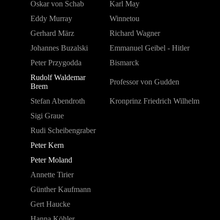
Oskar von Schab
Karl May
Eddy Murray
Winnetou
Gerhard März
Richard Wagner
Johannes Buzalski
Emmanuel Geibel - Hitler
Peter Przygodda
Bismarck
Rudolf Waldemar
Professor von Gudden
Brem
Stefan Abendroth
Kronprinz Friedrich Wilhelm
Sigi Graue
Rudi Scheibengraber
Peter Kern
Peter Moland
Annette Tirier
Günther Kaufmann
Gert Haucke
Hanna Köhler