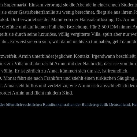
nem Supermarkt. Einsam verbringt sie die Abende in einer engen Studente
e einer Gastarbeiterfamilie zu wenig berechnet, fliegt sie aus ihrem Job
 Lokal. Dort erwartet sie der Mann von der Hausratauflösung: Dr. Armin
e Gefühle und auf keinen Fall eine Beziehung. Für 2.500 DM nimmt Ann
reift sie durch seine luxuriöse, völlig vergitterte Villa, spürt aber nur
 ihn. Er weist sie von sich, will damit nichts zu tun haben, geht dann doc
zweifelt. Armin unterbindet jeglichen Kontakt. Irgendwann beschließt
k zur Villa und überrascht Armin mit der Nachricht, dass sie von ihm s
 völlig. Er ist zärtlich zu Anna, kümmert sich um sie, ist freundlich.
onat fährt sie nach Frankfurt und stiehlt einen türkischen Säugling. Ar
. Anna sieht hilflos und verletzt zu, wie Armin sich ausschließlich dem 
mordet Armin und flieht mit dem Kind.
 der öffentlich-rechtlichen Rundfunkanstalten der Bundesrepublik Deutschland, Hef