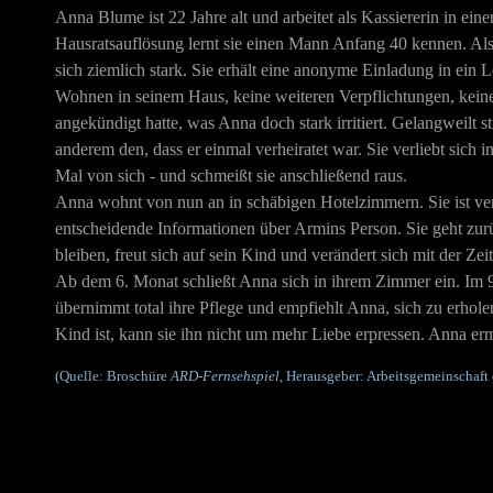
Anna Blume ist 22 Jahre alt und arbeitet als Kassiererin in ei
Hausratsauflösung lernt sie einen Mann Anfang 40 kennen. Als si
sich ziemlich stark. Sie erhält eine anonyme Einladung in ein
Wohnen in seinem Haus, keine weiteren Verpflichtungen, kein
angekündigt hatte, was Anna doch stark irritiert. Gelangweilt st
anderem den, dass er einmal verheiratet war. Sie verliebt sich in
Mal von sich - und schmeißt sie anschließend raus.
Anna wohnt von nun an in schäbigen Hotelzimmern. Sie ist ver
entscheidende Informationen über Armins Person. Sie geht zurüc
bleiben, freut sich auf sein Kind und verändert sich mit der Zeit
Ab dem 6. Monat schließt Anna sich in ihrem Zimmer ein. Im 9. M
übernimmt total ihre Pflege und empfiehlt Anna, sich zu erholen
Kind ist, kann sie ihn nicht um mehr Liebe erpressen. Anna er
(Quelle: Broschüre
ARD-Fernsehspiel
, Herausgeber: Arbeitsgemeinschaft