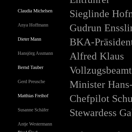
Sieglinde Ho
Claudia Michelsen
Gudrun Enssli
Anya Hoffmann
BKA-Präsident
Dieter Mann
Alfred Klaus
Hansjörg Assmann
Vollzugsbeamt
Bernd Tauber
Minister Hans
Gerd Preusche
Chefpilot Sc
Matthias Freihof
Stewardess Ga
Susanne Schäfer
Antje Westermann