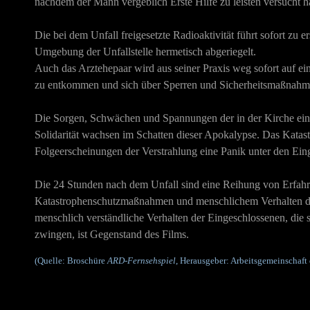
nachdem der Mann vergeblich Erste Hilfe zu leisten versucht ha
Die bei dem Unfall freigesetzte Radioaktivität führt sofort 
Umgebung der Unfallstelle hermetisch abgeriegelt.
Auch das Arztehepaar wird aus seiner Praxis weg sofort auf e
zu entkommen und sich über Sperren und Sicherheitsmaßnah
Die Sorgen, Schwächen und Spannungen der in der Kirche eing
Solidarität wachsen im Schatten dieser Apokalypse.
Das Katastr
Folgeerscheinungen der Verstrahlung eine Panik unter den Eing
Die 24 Stunden nach dem Unfall sind eine Reihung von Erfahr
Katastrophenschutzmaßnahmen und menschlichem Verhalten der B
menschlich verständliche Verhalten der Eingeschlossenen, die 
zwingen, ist Gegenstand des Films.
(Quelle: Broschüre
ARD-Fernsehspiel
, Herausgeber: Arbeitsgemeinschaft