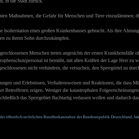
t, in die Stadt zurück.
zu ersten Maßnahmen, die Gefahr für Menschen und Tiere einzudämmen; d
ine Isolierstation eines großen Krankenhauses gebracht. Als ihre Ahnu
men zu ihrem Sohn durchzukämpfen.
eschlossenen Menschen treten angesichts der ersten Krankheitsfälle o
ophenschutzpersonal ist bemüht, mit allen Kräften der Lage Herr zu we
eschlossenen nicht verhindern, die versuchen, den Sperrgürtel zu durc
ungen und Erlebnissen, Verhaltensweisen und Reaktionen, die dass Mis
etroffenen zeigen. Weniger die katastrophalen Folgeerscheinungen der
schließlich das Sperrgebiet fluchtartig verlassen wollen und dadurch 
 der öffentlich-rechtlichen Rundfunkanstalten der Bundesrepublik Deutschland, Ja