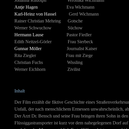
Johanna Rudolph Veronika Wichmann
Antje Hagen
Eva Wichmann
Karl-Heinz von Hassel
Gerd Wichmann
Rainer Christian Mehring Gotsche
Werner Schwuchow Süchow
Hermann Lause
Pastor Fiedler
Edith Neitzel-Görler Frau Sierbeck
Gunnar Möller
Journalist Kaiser
Rita Ziegler Frau mit Ziege
Christian Fuchs Wissling
Werner Eichhorn Zivilist
Inhalt
Der Film erzählt die fiktive Geschichte eines Straßenverkehrsun
Unfall, der nach menschlichem Ermessen unwahrscheinlich, ab
Der Arzt Dr. Bensch und seine Frau bringen ihren Sohn in den
Flüssiggastransporter ist kurz vor dem nahegelegenen Dorf auf 