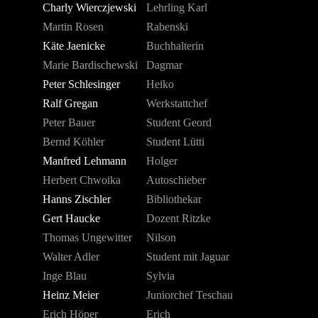
Charly Wierczjewski
Lehrling Karl
Martin Rosen
Rabenski
Käte Jaenicke
Buchhalterin
Marie Bardischewski
Dagmar
Peter Schlesinger
Heiko
Ralf Gregan
Werkstattchef
Peter Bauer
Student Geord
Bernd Köhler
Student Lütti
Manfred Lehmann
Holger
Herbert Chwoika
Autoschieber
Hanns Zischler
Bibliothekar
Gert Haucke
Dozent Ritzke
Thomas Ungewitter
Nilson
Walter Adler
Student mit Jaguar
Inge Blau
Sylvia
Heinz Meier
Juniorchef Teschau
Erich Höper
Erich