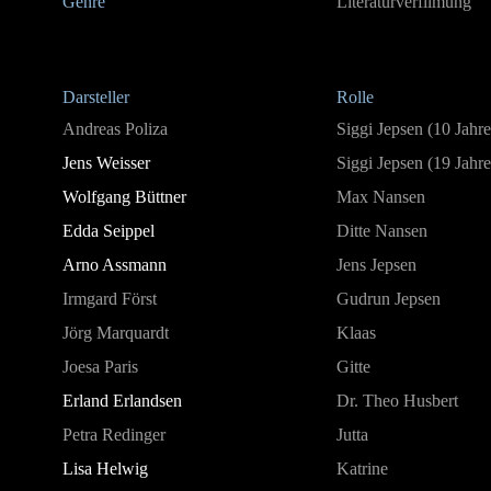
Genre
Literaturverfilmung
Darsteller
Rolle
Andreas Poliza
Siggi Jepsen (10 Jahre
Jens Weisser
Siggi Jepsen (19 Jahre
Wolfgang Büttner
Max Nansen
Edda Seippel
Ditte Nansen
Arno Assmann
Jens Jepsen
Irmgard Först
Gudrun Jepsen
Jörg Marquardt
Klaas
Joesa Paris
Gitte
Erland Erlandsen
Dr. Theo Husbert
Petra Redinger
Jutta
Lisa Helwig
Katrine