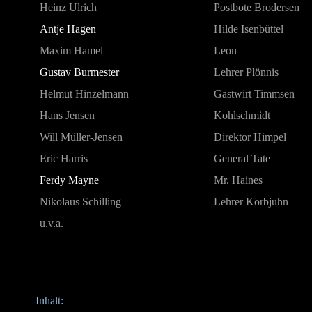
Heinz Ulrich
Postbote Brodersen
Antje Hagen
Hilde Isenbüttel
Maxim Hamel
Leon
Gustav Burmester
Lehrer Plönnis
Helmut Hinzelmann
Gastwirt Timmsen
Hans Jensen
Kohlschmidt
Will Müller-Jensen
Direktor Himpel
Eric Harris
General Tate
Ferdy Mayne
Mr. Haines
Nikolaus Schilling
Lehrer Korbjuhn
u.v.a.
Inhalt
: