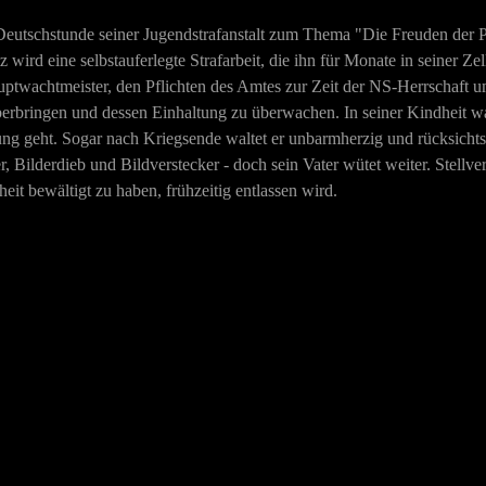
 Deutschstunde seiner Jugendstrafanstalt zum Thema "Die Freuden der Pfl
wird eine selbstauferlegte Strafarbeit, die ihn für Monate in seiner Zell
ptwachtmeister, den Pflichten des Amtes zur Zeit der NS-Herrschaft um 
ringen und dessen Einhaltung zu überwachen. In seiner Kindheit war
llung geht. Sogar nach Kriegsende waltet er unbarmherzig und rücksicht
, Bilderdieb und Bildverstecker - doch sein Vater wütet weiter. Stellvert
eit bewältigt zu haben, frühzeitig entlassen wird.