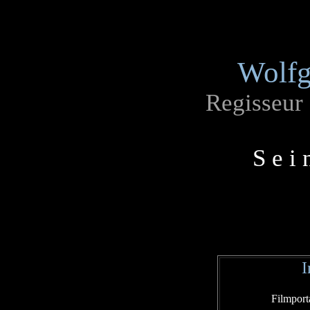
Wolfg
Regisseur
S e i 
I
Filmport