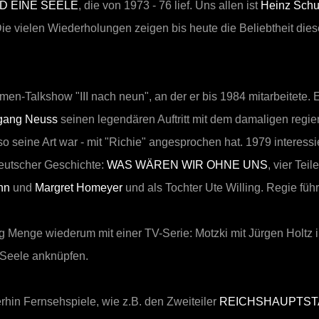
D EINE SEELE
, die von 1973 - 76 lief. Uns allen ist
Heinz Schu
Die vielen Wiederholungen zeigen bis heute die Beliebtheit dies
-Talkshow "III nach neun", an der er bis 1984 mitarbeitete. E
gang Neuss
seinen legendären Auftritt mit dem damaligen regie
o seine Art war - mit "Richie" angesprochen hat. 1979 interessi
eutscher Geschichte:
WAS WÄREN WIR OHNE UNS
, vier Te
nn
und
Margret Homeyer
und als Tochter Ute Willing. Regie führ
Menge wiederum mit einer TV-Serie: Motzki mit Jürgen Holtz in
e Seele anknüpfen.
rhin Fernsehspiele, wie z.B. den Zweiteiler
REICHSHAUPTST