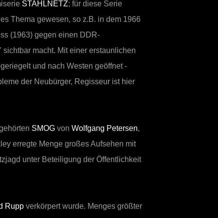
iserie
STAHLNETZ
; für diese Serie
ales Thema gewesen, so z.B. in dem 1966
zess (1963) gegen einen DDR-
sichtbar macht. Mit einer erstaunlichen
eriegelt und nach Westen geöffnet -
leme der Neubürger, Regisseur ist hier
u gehörten
SMOG
von
Wolfgang Petersen
,
ley erregte Menge großes Aufsehen mit
jagd unter Beteiligung der Öffentlichkeit
d Rupp
verkörpert wurde. Menges größter