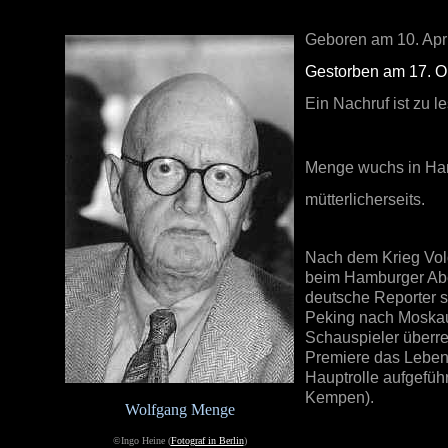
Geboren am 10. April
Gestorben am 17. O
Ein Nachruf ist zu l
Menge wuchs in Hamb
mütterlicherseits.
Nach dem Krieg Volo
beim Hamburger Ab
deutsche Reporter s
Peking nach Moskau 
Schauspieler überre
Premiere das Leben.
Hauptrolle aufgeführ
Kempen).
Wolfgang Menge
©Ingo Heine (
Fotograf in Berlin
)