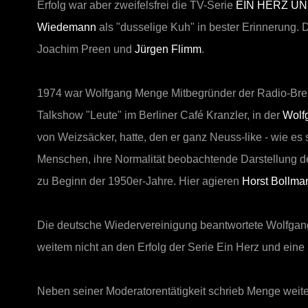
Erfolg war aber zweifelsfrei die TV-Serie
EIN HERZ UN
Wiedemann
als "dusselige Kuh" in bester Erinnerung. 
Joachim Preen und
Jürgen Flimm
.
1974 war Wolfgang Menge Mitbegründer der Radio-Bremen
Talkshow "Leute" im Berliner Café Kranzler, in der
Wolf
von Weizsäcker, hatte, den er ganz Neuss-like - wie es s
Menschen, ihre Normalität beobachtende Darstellung d
zu Beginn der 1950er-Jahre. Hier agieren
Horst Bollma
Die deutsche Wiedervereinigung beantwortete Wolfgang 
weitem nicht an den Erfolg der Serie Ein Herz und ein
Neben seiner Moderatorentätigkeit schrieb Menge weite