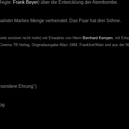
Regie:
Frank Beyer
) über die Entwicklung der Atombombe.
listin Marlies Menge verheiratet. Das Paar hat drei Söhne.
eite existiert nicht mehr) mit Erlaubnis von Herrn
Bernhard Kempen
, mit Erl
Cinema TB-Verlag, Originalausgabe März 1994, Frankfurt/Main und aus der 
esondere Ehrung")
mog