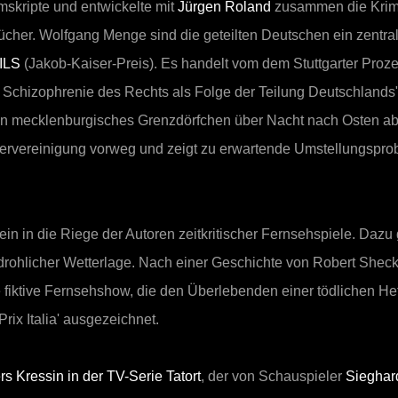
mskripte und entwickelte mit
Jürgen Roland
zusammen die Krim
ücher. Wolfgang Menge sind die geteilten Deutschen ein zentr
ILS
(Jakob-Kaiser-Preis). Es handelt vom dem Stuttgarter Pro
Schizophrenie des Rechts als Folge der Teilung Deutschlands" 
in mecklenburgisches Grenzdörfchen über Nacht nach Osten abg
ervereinigung vorweg und zeigt zu erwartende Umstellungsprob
ein in die Riege der Autoren zeitkritischer Fernsehspiele. Daz
ohlicher Wetterlage. Nach einer Geschichte von Robert Sheck
 fiktive Fernsehshow, die den Überlebenden einer tödlichen Hetz
rix Italia' ausgezeichnet.
rs Kressin in der TV-Serie Tatort
, der von Schauspieler
Sieghar