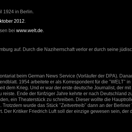
 1924 in Berlin.
ktober 2012
.
esen bei
www.welt.de
.
urg auf. Durch die Naziherrschaft verlor er durch seine jüdis
ntariat beim German News Service (Vorläufer der DPA). Danach
endblatt.
1954 arbeitete er als Korrespondent für die "WELT" in 
eit dem Krieg. Und er war der erste deutsche Journalist, der mi
reiste. Ende der fünfziger Jahre kehrte er nach Deutschland z
den, ein Theaterstück zu schreiben. Dieser wollte die Hauptroll
 Trotzdem wurde das Stück "Zeitvertreib"
dann an der Berliner 
t. Der Kritiker Friedrich Luft soll der einzige gewesen sein, der