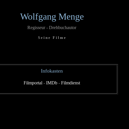
Wolfgang Menge
Regisseur - Drehbuchautor
S e i n e F i l m e
Infokasten
Filmportal
-
IMDb
-
Filmdienst