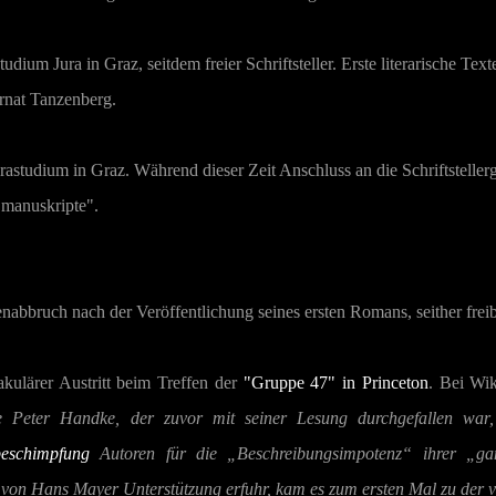
udium Jura in Graz, seitdem freier Schriftsteller. Erste literarische Text
rnat Tanzenberg.
astudium in Graz. Während dieser Zeit Anschluss an die Schriftstelle
 "manuskripte".
nabbruch nach der Veröffentlichung seines ersten Romans, seither freiber
kulärer Austritt beim Treffen der
"Gruppe 47" in Princeton
. Bei Wik
e Peter Handke, der zuvor mit seiner Lesung durchgefallen war, 
eschimpfung
Autoren für die „Beschreibungsimpotenz“ ihrer „g
n Hans Mayer Unterstützung erfuhr, kam es zum ersten Mal zu der von