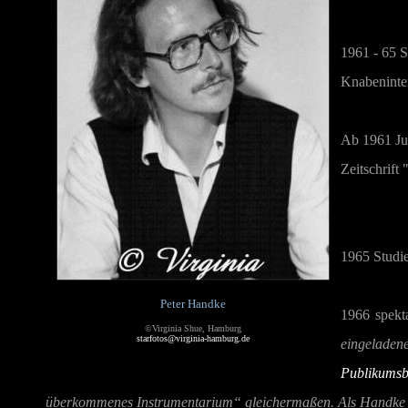
1961 - 65 St
Knabeninte
Ab 1961 Jur
Zeitschrift
1965 Studie
Peter Handke
1966 spekta
©Virginia Shue, Hamburg
starfotos@virginia-hamburg.de
eingeladen
Publikumsb
überkommenes Instrumentarium“ gleichermaßen. Als Handke vo