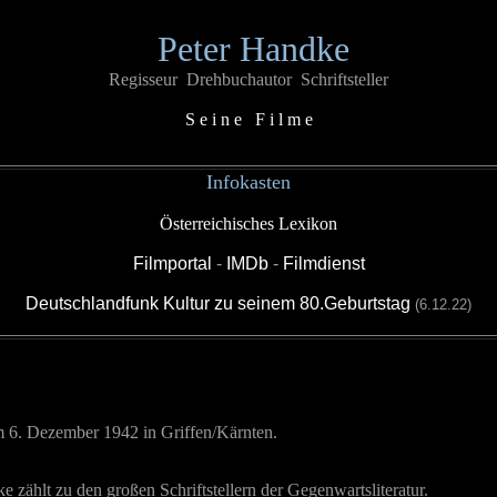
Peter Handke
Regisseur Drehbuchautor Schriftsteller
S e i n e F i l m e
Infokasten
Österreichisches Lexikon
Filmportal
-
IMDb
-
Filmdienst
Deutschlandfunk Kultur zu seinem 80.Geburtstag
(6.12.22)
 6. Dezember 1942 in Griffen/Kärnten.
e zählt zu den großen Schriftstellern der Gegenwartsliteratur.